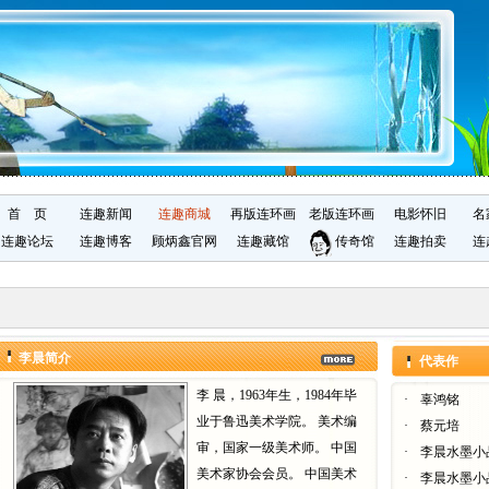
首 页
连趣新闻
连趣商城
再版连环画
老版连环画
电影怀旧
名
连趣论坛
连趣博客
顾炳鑫官网
连趣藏馆
传奇馆
连趣拍卖
连
李晨简介
代表作
李 晨，1963年生，1984年毕
·
辜鸿铭
业于鲁迅美术学院。 美术编
·
蔡元培
审，国家一级美术师。 中国
·
李晨水墨小
美术家协会会员。 中国美术
·
李晨水墨小