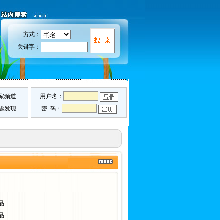
方式：
关键字：
家频道
用户名：
趣发现
密 码：
品
品