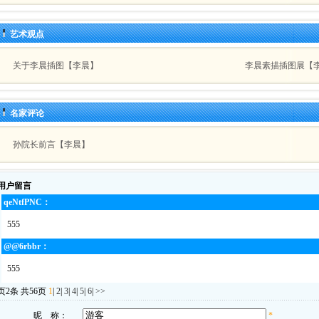
艺术观点
关于李晨插图【李晨】
李晨素描插图展【
名家评论
孙院长前言【李晨】
户留言
qeNtfPNC：
555
@@6rbbr：
555
页2条 共56页
1
|
2
|
3
|
4
|
5
|
6
|
>>
昵 称：
*