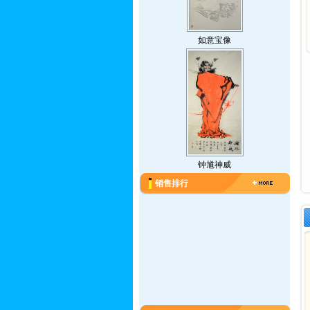
如意宝像
钟馗神威
销售排行