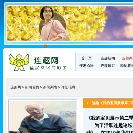
首 页
连趣新闻
连趣商
连趣论坛
连趣博客
顾炳鑫
连趣网
>
新闻首页
>
新闻列表
> 详细信息
•
连趣《我的宝贝展示第二
《我的宝贝展示第二
为了活跃连趣论坛气
动》。在2010年我