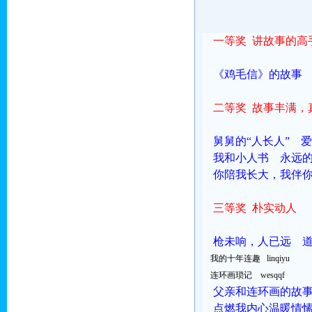
一等奖 讲故事的高
《鸡毛信》的故事 jhc
二等奖
故事丰满，
舅舅的“人长人” 
我和小人书 永远
你陪我长大，我伴你变老
三等奖
朴实动人
枪未响，人已远 
我的十年连趣 linqiyu
连环画琐记 wesqqf
父亲和连环画的故
点燃我内心温暖情愫的