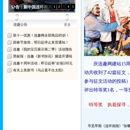
讣告：新中国连环画的“保护
1
2
3
4
5
连趣公告
更多
双十一优惠！连趣网全部商品95折！
因春节放假，明日起停止发货通知！
连趣《我的宝贝展示第二季》活动预告
黑板报：连趣《新书快讯》频道开通啦
连趣十周年活动：即日起将“全场100元
庆连趣网建站15
有关上美新书《乌云遮不住太阳》
动共收到了42篇征文
参与征文活动的投稿
评出特等奖1名，一等
特等奖
执着探寻，
寻觅早期《连环画报》“加餐” 