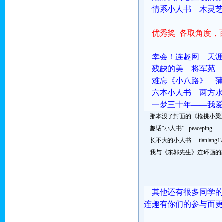
情系小人书 木灵
优秀奖
各取角度，
幸会！连趣网 
残缺的美 将军苑
难忘《小八路》 
六本小人书 两方
一梦三十年——我爱武
那本没了封面的《枪挑小梁
趣话“小人书” peaceping
长不大的小人书 tianlang1
我与《东郭先生》连环画的
其他还有很多同学的
连趣有你们的参与而