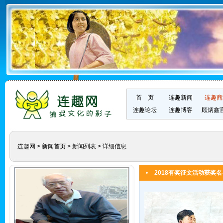
首 页
连趣新闻
连趣商
连趣论坛
连趣博客
顾炳鑫
连趣网
>
新闻首页
>
新闻列表
> 详细信息
•
2018有奖征文活动获奖名