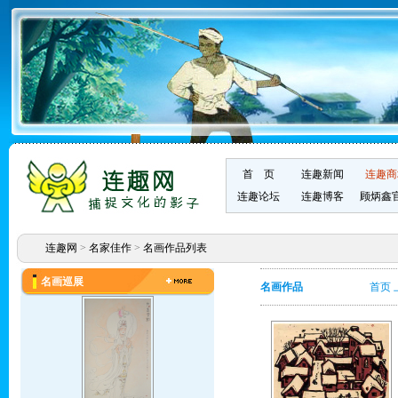
首 页
连趣新闻
连趣商
连趣论坛
连趣博客
顾炳鑫
连趣网
>
名家佳作
>
名画作品列表
名画巡展
名画作品
首页