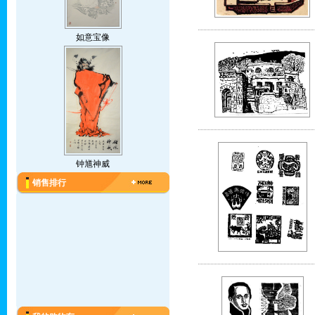
如意宝像
钟馗神威
销售排行