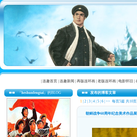
|
连趣首页
|
连趣新闻
|
再版连环画
|
老版连环画
|
电影怀旧
|
『
heshunfengtai
』的BLOG
发布的博客文章
1
|
2
|
3
|
4
|
5
|
6
|
>>
每页5篇 共10页
朝鲜战争60周年纪念美术作品