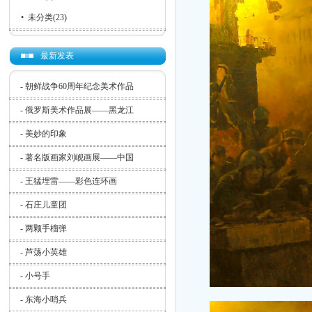
•
未分类
(23)
最新发表
-
朝鲜战争60周年纪念美术作品
-
俄罗斯美术作品展——黑龙江
-
美妙的印象
-
著名版画家刘岘画展——中国
-
王猛埋雷——彩色连环画
-
石庄儿童团
-
两颗手榴弹
-
芦荡小英雄
-
小号手
-
东海小哨兵