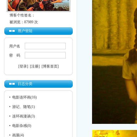
博客个性签名：
被浏览：87989 次
用户登陆
用户名
密 码
[登录]
[注册]
[博客首页]
日志分类
•
电影连环画
(16)
•
游记、随笔
(1)
•
连环画漫谈
(3)
•
电影杂感
(0)
•
画展
(4)