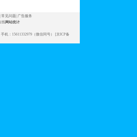
|
常见问题
|
广告服务
在线
网站统计
信同号） 手机：15611332979（微信同号） [京ICP备