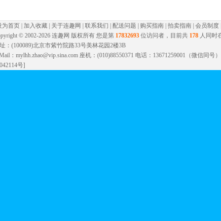
设为首页
|
加入收藏
|
关于连趣网
|
联系我们
|
配送问题
|
购买指南
|
拍卖指南
|
会员制度
pyright © 2002-
2026 连趣网 版权所有 您是第
17832693
位访问者，目前共
178
人同时
址：(100089)北京市紫竹院路33号美林花园2楼3B
-Mail：mylhh.zhao@vip.sina.com 座机：(010)88550371 电话：13671259001（微
042114号]