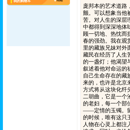
我的购物车
庞邦本的艺术道路
颤。可以想象当他
苦。对人生的深层
中都得到深深地体
顾一切地、热忱而
春的强劲。我在观
里的藏族兄妹对外
藏民在经历了人生
的一盏灯；他渴望
叙述着他对命运的
自己生命存在的藏
来的，也许是北京
方式将从这块化纤
二胡曲，它是一个
的老妇，每一个部
——定情的玉镯。
的时候，唯有这只
人物在心灵上都注