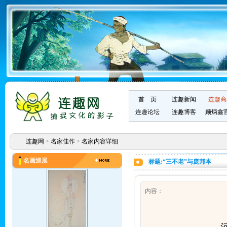
首 页
连趣新闻
连趣商
连趣论坛
连趣博客
顾炳鑫
连趣网
>
名家佳作
>
名家内容详细
名画巡展
标题:“三不老”与庞邦本
内容：