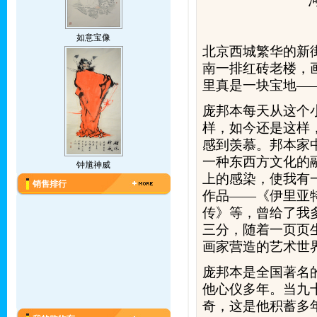
如意宝像
北京西城繁华的新
南一排红砖老楼，
里真是一块宝地—
庞邦本每天从这个
样，如今还是这样
感到羡慕。邦本家
一种东西方文化的
钟馗神威
上的感染，使我有
销售排行
作品——《伊里亚
传》等，曾给了我
三分，随着一页页
画家营造的艺术世
庞邦本是全国著名
他心仪多年。当九
奇，这是他积蓄多