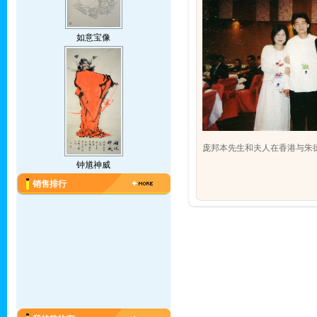
如意宝像
庞邦本先生和夫人在香港与朱
钟馗神威
销售排行