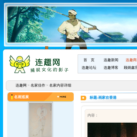
首 页
连趣新闻
连趣商
连趣论坛
连趣博客
顾炳鑫
连趣网
>
名家佳作
>
名家内容详细
名画巡展
标题:画家在香港
内容：