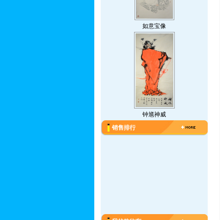
如意宝像
钟馗神威
销售排行