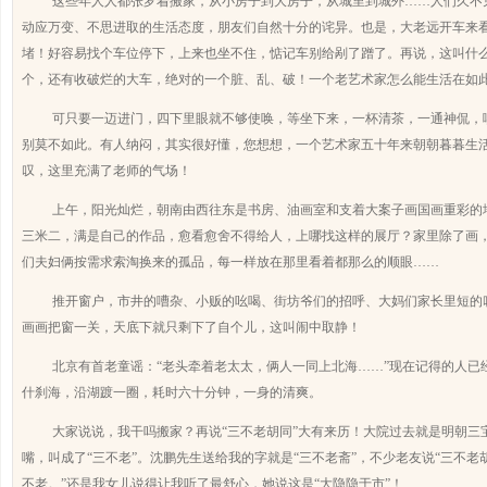
这些年人人都张罗着搬家，从小房子到大房子，从城里到城外……人们久不见
动应万变、不思进取的生活态度，朋友们自然十分的诧异。也是，大老远开车来
堵！好容易找个车位停下，上来也坐不住，惦记车别给剐了蹭了。再说，这叫什
个，还有收破烂的大车，绝对的一个脏、乱、破！一个老艺术家怎么能生活在如
可只要一迈进门，四下里眼就不够使唤，等坐下来，一杯清茶，一通神侃，
别莫不如此。有人纳闷，其实很好懂，您想想，一个艺术家五十年来朝朝暮暮生
叹，这里
充满了
老师的气场！
上午，阳光灿烂，朝南由西往东是书房、油画室和支着大案子画国画重彩的
三米
二，满是自己的作品，愈看愈舍不得给人，上哪找这样的展厅？家里除了画
们夫妇俩按需求索淘换来的孤品，每一样放在那里看着都那么的顺眼……
推开窗户，市井的嘈杂、小贩的吆喝、街坊爷们的招呼、大妈们家长里短的
画画把窗一关，天底下就只剩下了自个儿，这叫闹中取静！
北京有首老童谣：“老头牵着老太太，俩人一同上北海……”现在记得的人已
什刹海，沿湖踱一圈，耗时六十分钟，一身的清爽。
大家说说，我干吗搬家？再说“三不老胡同”大有来历！大院过去就是明朝三
嘴，叫成了“三不老”。
沈鹏
先生送给我的字就是“三不老斋”，不少老友说“三不老
不老。”还是我女儿说得让我听了最舒心，她说这是“大隐隐于市”！