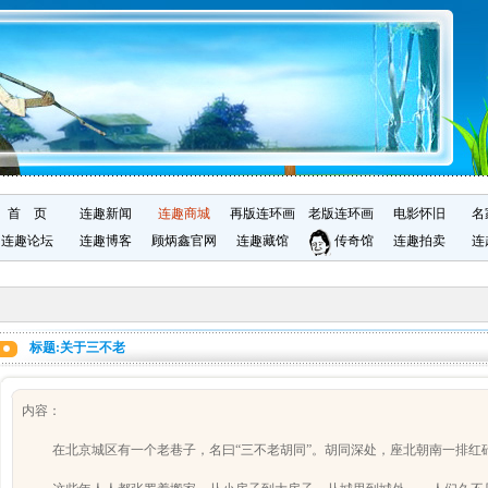
首 页
连趣新闻
连趣商城
再版连环画
老版连环画
电影怀旧
名
连趣论坛
连趣博客
顾炳鑫官网
连趣藏馆
传奇馆
连趣拍卖
连
标题:关于三不老
内容：
在北京城区有一个老巷子，名曰“三不老胡同”。胡同深处，座北朝南一排红