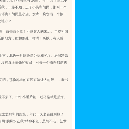
面，见了张嘴就问“您搬了吗？”对于我以不
看我，一路不顺，进了小街和胡同，那叫一个
么环境！胡同里小店、发廊、烧饼铺一个挨一
此地方？
嘿！请都请不走！不论客人的来历、年岁和国
活的地方，能和别处一样吗！所以，有人感
地方，北边一片幽静是卧室和客厅。房间净高
，没有真正值钱的收藏，可每一个物件都是我
叨叨，那份地道的京腔京味让人心醉……看书
经不多了。中午小睡片刻，过马路就是后海、
宝太监郑和的府第，年代一久老百姓叫顺了
胡同”的风水让我“精神不老，思想不老，艺术