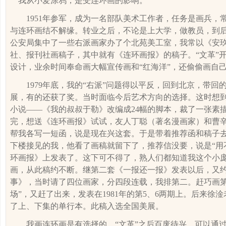
我从小爱涂鸦，是受连环画的影响。
1951
年参军，成为一名部队美术工作者，任务是画兵，
与连环画结不解缘。转业之后，不论是上大学，做教员，到
公安局集中了一些右派画家办了个北苑美工室，我常以《安
社、报刊社画稿子，其中就有《连环画报》的稿子。“文革”
设计，业余时间奉命画大幅宣传画和“红海洋”，还偷偷画自
1979
年底，我的“右派”问题得以平反，回到北京，带回
展，有的还获了奖。当时面临今后艺术方向的选择。这时想
小说——《我的叔叔于勒》改编成
24
幅的脚本，裁了一张素
完，想送《连环画报》试试，友人丁聪（著名漫画家）和曹
帮我各写一短函，说是现在兴这套。于是带着推荐函和稿子
下楼接见的我，他看了画稿就留下了，推荐信没要，说是“用
环画报》上发表了。这下可不得了，熟人们都知道我这个小
画，从此稿约不断。继第二套《一报还一报》发表以后，又
事》，当时请了四位画家，分四段连载，我排第二。赶巧画第
场”，又赶了出来，发表在
1981
年的第
5
、
6
两期上。后来徐淦
了上、下集的单行本。此稿入选全国美展。
我画连环画是有选择的。“文革”之后百废待兴，可以通