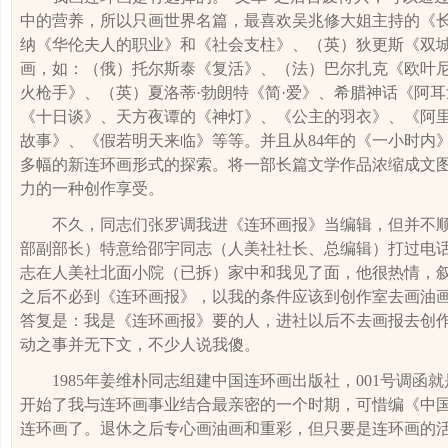
中的营养，所以只画世界名篇，最喜欢吴兆修大姐主持的《
纳《
华伦
夫人的职业》和《社会支柱》、（英）狄更斯《双
画，如：（俄）托尔斯泰《复活》、（法）巴尔扎克《欧叶尼
火枪手》、（英）夏洛蒂·勃朗特《简·爱》、希腊神话《阿
《十日谈》、天方夜谭的《神灯》、《公主的羽衣》、《阿
故事》、《假若明天来临》等等。并且从
84
年的《一小时内
多幅的新连环画形式的探索。将一部长篇文学作品浓缩成文
力的一种创作享受。
不久，同志们张罗调我进《连环画报》当编辑，但并不
部副部长）特意给邵宇同志（人美社社长、总编辑）打过电
志在人美社北面小院（已拆）家中和我见了面，他很热情，
之后不必到《连环画报》，以我的条件应该到创作室去画油
答复是：我是《连环画报》要的人，进社以后不去画报去创
动之事并无下文，不少人说我傻。
1985
年姜维朴同志组建中国连环画出版社，
001
号调函就
开始了我与连环画事业结合最亲密的一个时期，可惜编《中
连环画了。退休之后专心画油画和重彩，但只要是连环画的