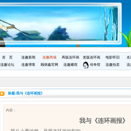
首 页
连趣新闻
连趣商城
再版连环画
老版连环画
电影怀旧
名
连趣论坛
连趣博客
顾炳鑫官网
连趣藏馆
传奇馆
连趣拍卖
连
标题:我与《连环画报》
内容：
我与《连环画报》