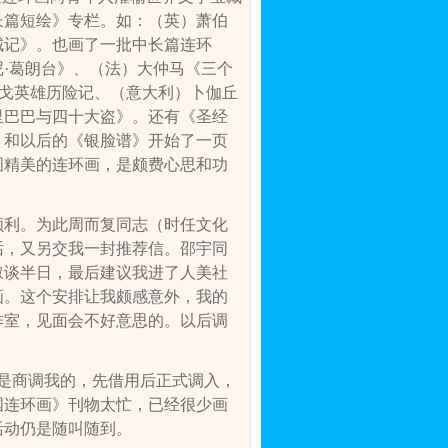
长篇短绘》专栏。如：（英）萧伯
城记》。也画了一批中长篇连环
·葛朗台》、（法）大仲马《三个
耳戈英雄历险记、（意大利）卜伽丘
里巴巴与四十大盗》。还有《圣经
》和以后的《银脸谱》开始了一页
图精美的连环画，是颇费心思和功
顺利。为此周而复同志（时任文化
话，又另交我一封推荐信。邵宇同
叙谈半日，最后建议我进了人美社
画。这个安排让我颇感意外，我的
作室，见面会不好意思的。以后调
是商调我的，先借用后正式调入，
国连环画》刊物太忙，已经很少画
活动仍是随叫随到。