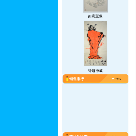
如意宝像
钟馗神威
销售排行