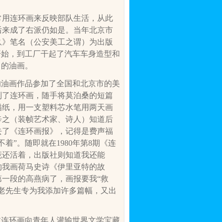
常用连环画来反映部队生活，从此
后来成了右派仍如是。当年北京市
玖》笔名（公安美工之谓）为出版
开始，到工厂干起了汽车车身造型和
己的油画。
的油画作品参加了全国和北京市的美
到了连环画，随手将莫泊桑的短篇
描纸，用一支塑料芯水笔用两天画
辛之（装
帧艺术家、诗人）知道后
去了《连环画报》，记得是费声福
不着”。随即就在
1980
年第
8
期《连
庞还活着，出版社则知道我还能
约我画荷马史诗《伊里亚特的故
一段的高燕病了，画报要我“救
老先生专为我添加许多篇幅，又出
过连环画向青年人灌输世界文学宝藏