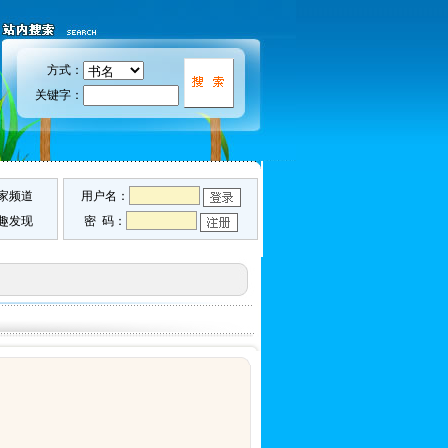
方式：
关键字：
家频道
用户名：
趣发现
密 码：