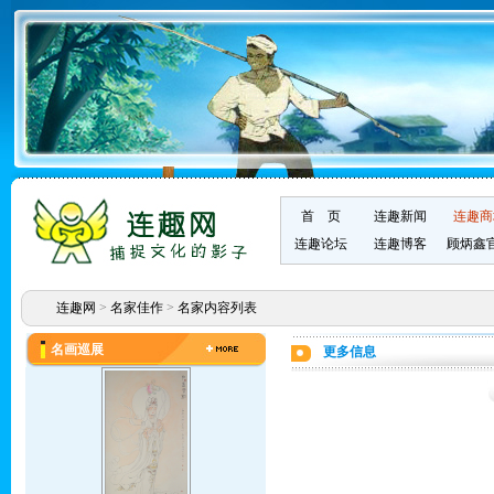
首 页
连趣新闻
连趣商
连趣论坛
连趣博客
顾炳鑫
连趣网
>
名家佳作
>
名家内容列表
名画巡展
更多信息