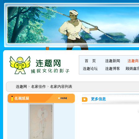
首 页
连趣新闻
连趣商
连趣论坛
连趣博客
顾炳鑫
连趣网
>
名家佳作
>
名家内容列表
名画巡展
更多信息