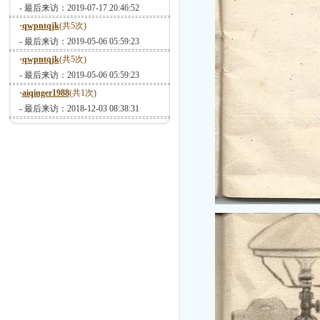
- 最后来访：2019-07-17 20:46:52
·
qwpntqjk
(共5次)
- 最后来访：2019-05-06 05:59:23
·
qwpntqjk
(共5次)
- 最后来访：2019-05-06 05:59:23
·
aiqinger1988
(共1次)
- 最后来访：2018-12-03 08:38:31