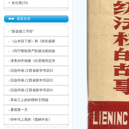
•
未分类
(33)
最新发表
-
“新道德三字经”
-
《山羊回了家》和《班长探家
-
《列宁限制资产阶级法权的故
-
津美40开画册《向雷锋同志学
-
旧连环画-江西省新华书店03
-
旧连环画-江西省新华书店02
-
旧连环画-江西省新华书店01
-
革命工人的好榜样王明福
-
暑假第一天
-
80年代上美的《儒林外史》