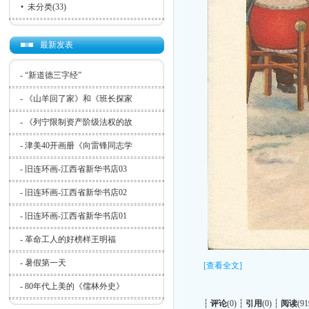
•
未分类
(33)
最新发表
-
“新道德三字经”
-
《山羊回了家》和《班长探家
-
《列宁限制资产阶级法权的故
-
津美40开画册《向雷锋同志学
-
旧连环画-江西省新华书店03
-
旧连环画-江西省新华书店02
-
旧连环画-江西省新华书店01
-
革命工人的好榜样王明福
-
暑假第一天
[查看全文]
-
80年代上美的《儒林外史》
┆
评论
(0) ┆
引用
(0) ┆
阅读
(91