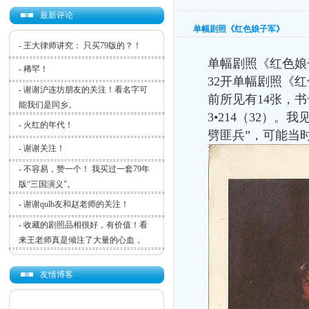
最新评论
单幅剧照《红色娘子军》
-
王大律师讲究： 只买79版的？！
单幅剧照《红色娘
-
稀罕！
32
开单幅剧照《红
-
谢谢沪连坊朋友的关注！看名字可
前所见有
14
张，书
能我们是同乡。
3•214
（
32
）。我
-
火红的年代！
劈匪兵”，可能当
-
谢谢关注！
-
不容易，赞一个！ 我买过一套79年
版“三国演义”。
-
谢谢qulb友和赵老师的关注！
-
收藏的剧照品相很好，有价值！看
来王老师真是倾注了大量的心血，
友情博客