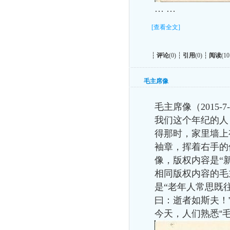
… …
[查看全文]
┆
评论
(0) ┆
引用
(0) ┆
阅读
(10
毛主席像
毛主席像（
2015-7
我们这个年纪的人
得那时，家里墙上
袖章，挥着右手的
像，版权内容是“
相同版权内容的毛
是“老年人常思既
曰：逝者如斯夫！
今天，人们熟悉“