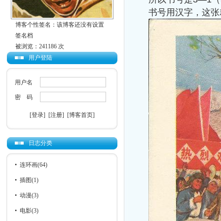
书号用汉字，这张
博客个性签名：该博客还没有设置
签名档
被浏览：241186 次
用户登陆
用户名
密 码
[登录]
[注册]
[博客首页]
日志分类
•
连环画
(64)
•
插图
(1)
•
动漫
(3)
•
电影
(3)