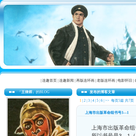
|
连趣首页
|
连趣新闻
|
再版连环画
|
老版连环画
|
电影怀旧
|
『
王律师
』的BLOG
发布的博客文章
1
|
2
|
3
|
4
|
5
|
6
|
>>
每页5篇 共7页
上海市出版革命组书号3—1
上海市出版革命组
所以书号是3—1