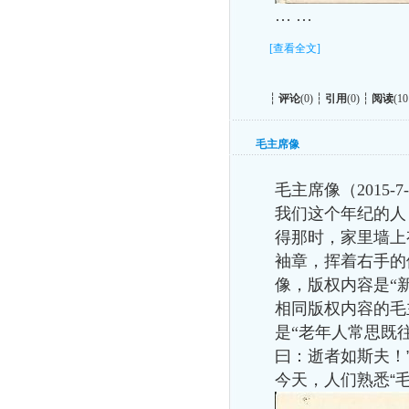
… …
[查看全文]
┆
评论
(0) ┆
引用
(0) ┆
阅读
(10
毛主席像
毛主席像（
2015-7
我们这个年纪的人
得那时，家里墙上
袖章，挥着右手的
像，版权内容是“
相同版权内容的毛
是“老年人常思既
曰：逝者如斯夫！
今天，人们熟悉“