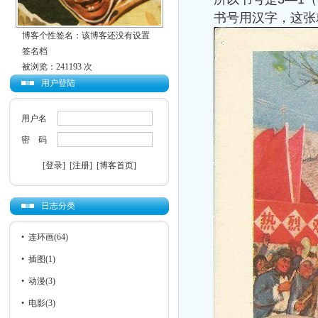
书号用汉字，这张
博客个性签名：该博客还没有设置
签名档
被浏览：241193 次
用户登陆
用户名
密 码
[登录]
[注册]
[博客首页]
日志分类
•
连环画
(64)
•
插图
(1)
•
动漫
(3)
•
电影
(3)