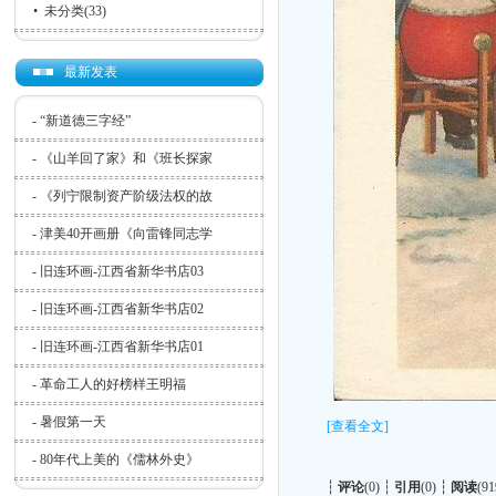
•
未分类
(33)
最新发表
-
“新道德三字经”
-
《山羊回了家》和《班长探家
-
《列宁限制资产阶级法权的故
-
津美40开画册《向雷锋同志学
-
旧连环画-江西省新华书店03
-
旧连环画-江西省新华书店02
-
旧连环画-江西省新华书店01
-
革命工人的好榜样王明福
-
暑假第一天
[查看全文]
-
80年代上美的《儒林外史》
┆
评论
(0) ┆
引用
(0) ┆
阅读
(91