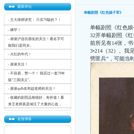
最新评论
单幅剧照《红色娘子军》
-
王大律师讲究： 只买79版的？！
单幅剧照《红色娘
-
稀罕！
32
开单幅剧照《红
-
谢谢沪连坊朋友的关注！看名字可
前所见有
14
张，书
能我们是同乡。
3•214
（
32
）。我
-
火红的年代！
劈匪兵”，可能当
-
谢谢关注！
-
不容易，赞一个！ 我买过一套79年
版“三国演义”。
-
谢谢qulb友和赵老师的关注！
-
收藏的剧照品相很好，有价值！看
来王老师真是倾注了大量的心血，
友情博客