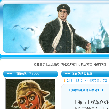
|
连趣首页
|
连趣新闻
|
再版连环画
|
老版连环画
|
电影怀旧
|
『
王律师
』的BLOG
发布的博客文章
1
|
2
|
3
|
4
|
5
|
6
|
>>
每页5篇 共7页
上海市出版革命组书号3—1
上海市出版革命组
所以书号是3—1