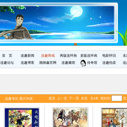
首 页
连趣新闻
连趣商城
再版连环画
老版连环画
电影怀旧
名
连趣论坛
连趣博客
顾炳鑫官网
连趣藏馆
传奇馆
连趣拍卖
连
首页 上一页 下一页 末页 共4本 跳转到
连趣专区 图片列表