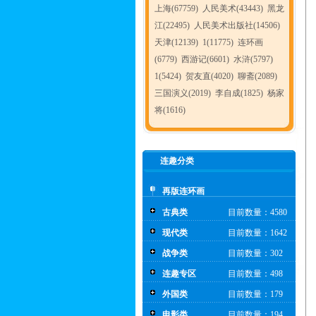
上海(67759)
人民美术(43443)
黑龙
江(22495)
人民美术出版社(14506)
天津(12139)
1(11775)
连环画
(6779)
西游记(6601)
水浒(5797)
1(5424)
贺友直(4020)
聊斋(2089)
三国演义(2019)
李自成(1825)
杨家
将(1616)
连趣分类
再版连环画
古典类
目前数量：4580
现代类
目前数量：1642
战争类
目前数量：302
连趣专区
目前数量：498
外国类
目前数量：179
电影类
目前数量：194