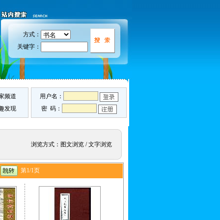
方式：
关键字：
家频道
用户名：
趣发现
密 码：
浏览方式：
图文浏览
/
文字浏览
页
第1/1页