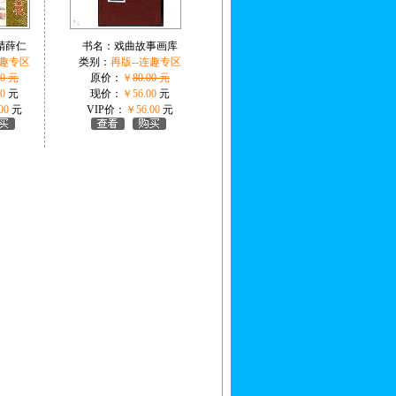
精薛仁
书名：
戏曲故事画库
连趣专区
类别：
再版--连趣专区
00 元
原价：
￥
80.00 元
0
元
现价：
￥56.00
元
00
元
VIP价：
￥56.00
元