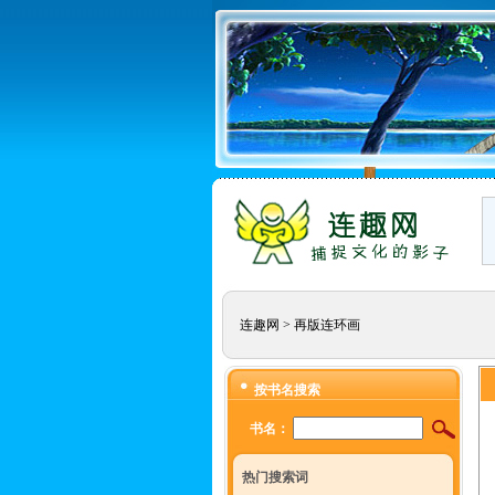
连趣网
>
再版连环画
按书名搜索
书名：
热门搜索词