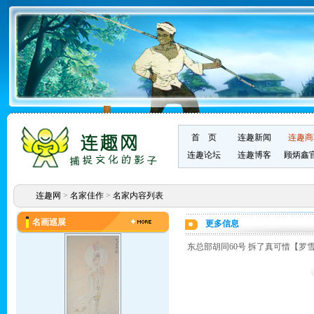
首 页
连趣新闻
连趣商
连趣论坛
连趣博客
顾炳鑫
连趣网
>
名家佳作
>
名家内容列表
名画巡展
更多信息
东总部胡同60号 拆了真可惜【罗