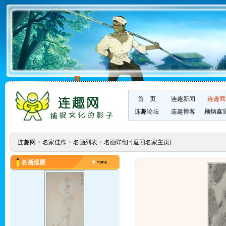
首 页
连趣新闻
连趣商
连趣论坛
连趣博客
顾炳鑫
连趣网
>
名家佳作
>
名画列表
>
名画详细::
[返回名家主页]
名画巡展