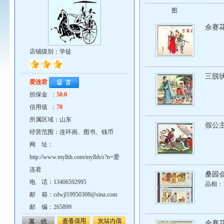
图
佘赛
店铺级别：学徒
三脱
爱连君
担保金 ：
50.0
信用值 ：
78
所属区域：山东
假公
经营范围：连环画、图书、钱币
网 址：
http://www.mylhh.com/mylhh/s?n=爱
连君
桑园会
电 话：13406592995
品相：
邮 箱：cdwjl19950308@sina.com
邮 编：265899
佘赛