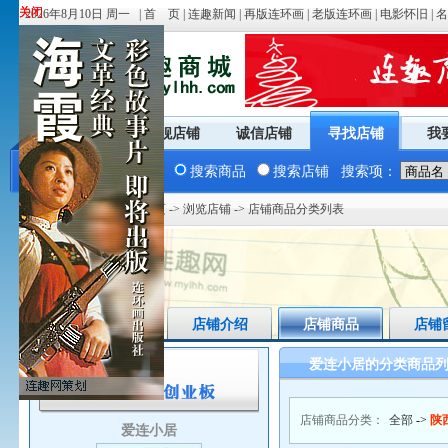
关闭
关闭
2026年8月10日 周一 |
首 页
|
连趣新闻
|
再版连环画
|
老版连环画
|
电影怀旧
|
名
商城首页
旗舰店铺
诚信店铺
寻找店铺
我
搜索商品
搜索店铺
搜索项：
您现在的位置：
商城首页
->
浏览店铺
-> 店铺商品分类列表
店铺首页
店铺介绍
店铺商品
店铺
爱连小居的分类商品
店铺商品分类：
全部
->
陕
爱连小居