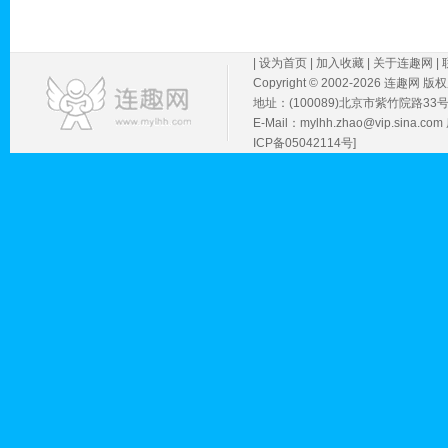
|
设为首页
|
加入收藏
|
关于连趣网
|
Copyright © 2002-
2026 连趣网 版
地址：(100089)北京市紫竹院路33
E-Mail：mylhh.zhao@vip.sin
ICP备05042114号]