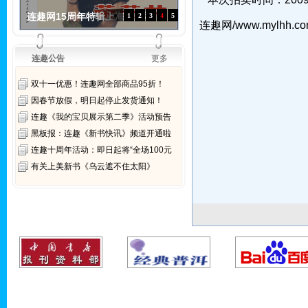
连趣网15周年特辑上海人美和
1
2
3
4
5
连趣网/www.mylhh.c
连趣公告
更多
双十一优惠！连趣网全部商品95折！
因春节放假，明日起停止发货通知！
连趣《我的宝贝展示第二季》活动预告
黑板报：连趣《新书快讯》频道开通啦
连趣十周年活动：即日起将“全场100元
有关上美新书《乌云遮不住太阳》