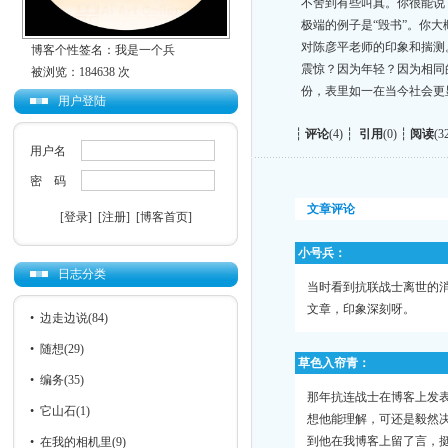
不舍到有些叫真。你很能说
极端的例子是“毁书”。你
对陈彦平老师的印象和揣测
博客个性签名：我是一个兵
震惊？因为年轻？因为相同
被浏览：184638 次
份，表里如一在当今社会更
用户登陆
┆
评论
(4) ┆
引用
(0) ┆
阅读
(3
用户名
密 码
文章评论
[登录]
[注册]
[博客首页]
小号兵：
日志分类
当时看到抗联战士离世的
文章，印象深刻呀。
•
边走边说
(84)
•
随想
(29)
草色入帘青：
•
编务
(35)
那年抗连战士在博客上发
•
它山石
(1)
想他能理解，可还是毅然
到他在我博客上留了言，
•
在我的相机里
(9)