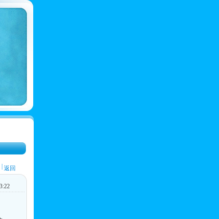
|
返回
:22
，