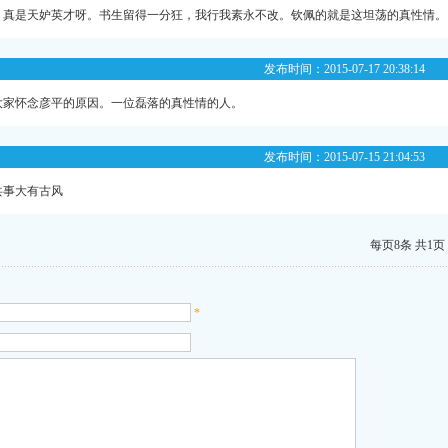
，真是天妒英才呀。书生留得一分狂，我行我素永不改。钦佩的就是这坦荡的真性情。
发布时间：2015-07-17 20:38:14
大家怀念彦平的原因。一位磊落的真性情的人。
发布时间：2015-07-15 21:04:53
共事大有古风
每页8条 共1页
*