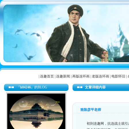
|
连趣首页
|
连趣新闻
|
再版连环画
|
老版连环画
|
电影怀旧
|
『
h04246
』的BLOG
文章详细内容
致陈彦平老师
初到连趣网，抗连战士就引