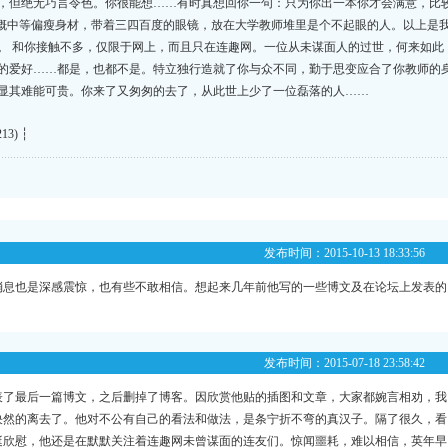
，但绝无巧言令色。你很能想……有时真想回你一句：只为你出一本你才会满意，比
大概中等偏瘦身材，带着三四百度的眼镜，放在大学教师堆里是个不起眼的人。以上是
。 和你接触不多，仅限于网上，而且只在连趣网。一位从未谋面人的过世，何来如此
的爱好……都是，也都不是。特立独行造就了你与众不同，勤于思变应合了你教师的
显其难能可贵。你来了又匆匆的去了，从此世上少了一位磊落的人……
213) ┆
发布时间：2015-10-13 18:33:56
消息也是深感震惊，也有些不敢相信。想起来几年前他写的一些博文及在论坛上发表的
发布时间：2015-07-18 23:58:42
表了最后一篇博文，之后删掉了博客。因欣赏他贴的插图和文章，大家都婉言相劝，我
决然的离去了。他对不公有自己的看法和做法，是条宁折不弯的真汉子。隔了很久，看
挺欣慰，他还是在默默关注着连趣网未曾谋面的连友们。惊闻噩耗，难以相信，英年早