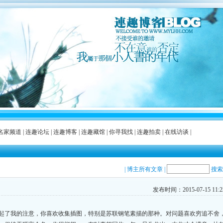
名家频道
|
连趣论坛
|
连趣博客
|
连趣藏馆
|
你寻我找
|
连趣拍卖
|
在线访谈
|
|
博主所有文章
|
搜索
发布时间：2015-07-15 11:23
起了我的注意，你喜欢收集插图，特别是苏联钢笔素描的那种。对问题喜欢穷追不舍