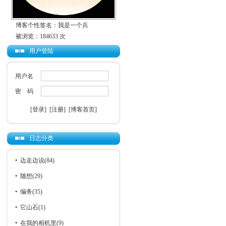
博客个性签名：我是一个兵
被浏览：184633 次
用户登陆
用户名
密 码
[登录]
[注册]
[博客首页]
日志分类
•
边走边说
(84)
•
随想
(29)
•
编务
(35)
•
它山石
(1)
•
在我的相机里
(9)