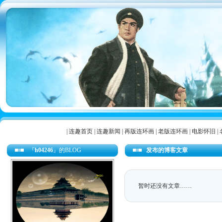
|
连趣首页
|
连趣新闻
|
再版连环画
|
老版连环画
|
电影怀旧
|
『
h04246
』的BLOG
发布的博客文章
暂时还没有文章……