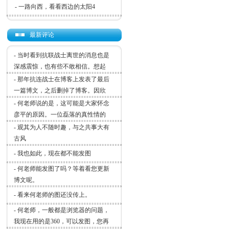
-
一路向西，看看西边的太阳4
最新评论
-
当时看到抗联战士离世的消息也是
深感震惊，也有些不敢相信。想起
-
那年抗连战士在博客上发表了最后
一篇博文，之后删掉了博客。因欣
-
何老师说的是，这可能是大家怀念
彦平的原因。一位磊落的真性情的
-
观其为人不随时趣，与之共事大有
古风
-
我也如此，现在都不能发图
-
何老师能发图了吗？等着看您更新
博文呢。
-
看来何老师的图还没传上。
-
何老师，一般都是浏览器的问题，
我现在用的是360，可以发图，您再