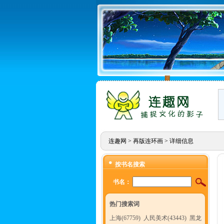
连趣网
>
再版连环画
> 详细信息
按书名搜索
书名：
热门搜索词
上海(67759)
人民美术(43443)
黑龙