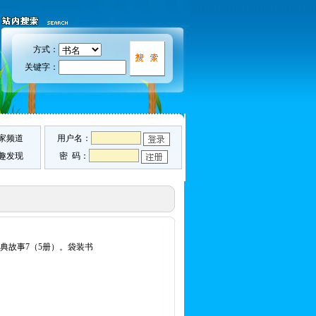
方式：
关键字：
家频道
用户名：
趣发现
密 码：
经典故事7（5册）。袋装书