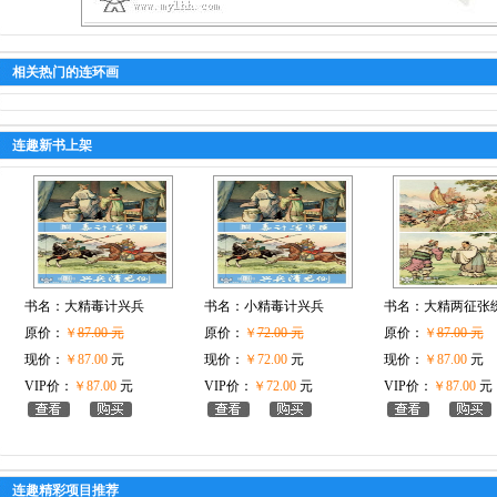
相关热门的连环画
连趣新书上架
书名：
大精毒计兴兵
书名：
小精毒计兴兵
书名：
大精两征张
原价：
￥
87.00 元
原价：
￥
72.00 元
原价：
￥
87.00 元
现价：
￥87.00
元
现价：
￥72.00
元
现价：
￥87.00
元
VIP价：
￥87.00
元
VIP价：
￥72.00
元
VIP价：
￥87.00
元
连趣精彩项目推荐