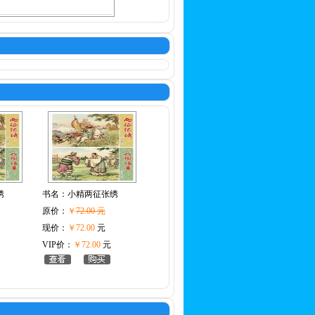
绣
书名：
小精两征张绣
原价：
￥
72.00 元
现价：
￥72.00
元
VIP价：
￥72.00
元