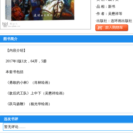
·品 相：新书
·作 者：吴懋祥等
·出版社：连环画出版社
图书简介
【内容介绍】
2017年1版1次，64开，5册
本套书包括
《勇敢的小林》（肖林绘画）
《敌后武工队》上中下（吴懋祥绘画）
《跃马扬鞭》（杨光华绘画）
连友书评
暂无评论……