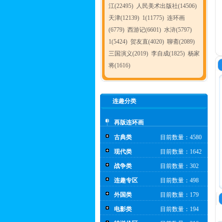
江(22495)
人民美术出版社(14506)
天津(12139)
1(11775)
连环画
(6779)
西游记(6601)
水浒(5797)
1(5424)
贺友直(4020)
聊斋(2089)
三国演义(2019)
李自成(1825)
杨家
将(1616)
连趣分类
再版连环画
古典类
目前数量：4580
现代类
目前数量：1642
战争类
目前数量：302
连趣专区
目前数量：498
外国类
目前数量：179
电影类
目前数量：194