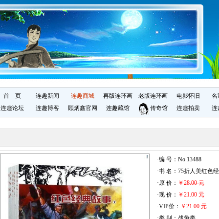
首 页
连趣新闻
连趣商城
再版连环画
老版连环画
电影怀旧
名
连趣论坛
连趣博客
顾炳鑫官网
连趣藏馆
传奇馆
连趣拍卖
连
·编 号：No.13488
·书 名：75折人美红色
·原 价：
￥
28.00 元
·现 价：
￥21.00 元
·VIP价：
￥21.00 元
·类 别：战争类