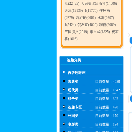
江(22495)
人民美术出版社(14506)
天津(12139)
1(11775)
连环画
(6779)
西游记(6601)
水浒(5797)
1(5424)
贺友直(4020)
聊斋(2089)
三国演义(2019)
李自成(1825)
杨家
将(1616)
连趣分类
再版连环画
古典类
目前数量：4580
现代类
目前数量：1642
战争类
目前数量：302
连趣专区
目前数量：498
外国类
目前数量：179
电影类
目前数量：194