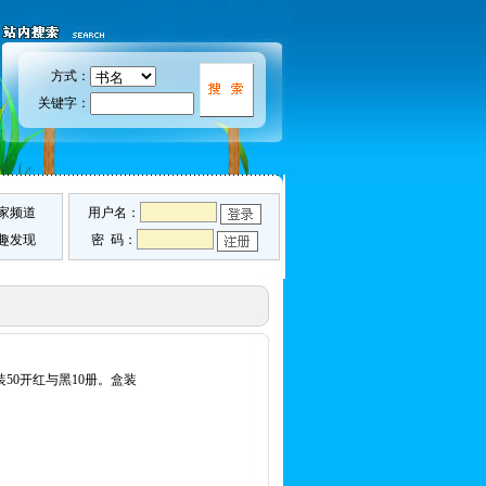
方式：
关键字：
家频道
用户名：
趣发现
密 码：
装50开红与黑10册。盒装