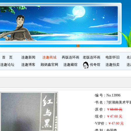
首 页
连趣新闻
连趣商城
再版连环画
老版连环画
电影怀旧
名
连趣论坛
连趣博客
顾炳鑫官网
连趣藏馆
传奇馆
连趣拍卖
连
·编 号：No.13996
·书 名：7折湖南美术平
·原 价：
￥
68.00 元
·现 价：
￥47.60 元
·VIP价：
￥47.60 元
·类 别：外国类