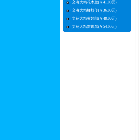
义海大精花木兰(￥41.00元)
义海大精柳毅传(￥36.00元)
文苑大精黄妙郎(￥48.00元)
文苑大精雷锋黑(￥54.00元)