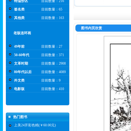
特溢价区
目前数量：216
签名类
目前数量：65
其他类
目前数量：163
图书内页欣赏
老版连环画
49年前
目前数量：27
50-60年代
目前数量：371
文革时期
目前数量：2908
80年代以后
目前数量：4089
外文类
目前数量：9
电影版
目前数量：410
热门图书
上美24开彩色精(￥60.00元)