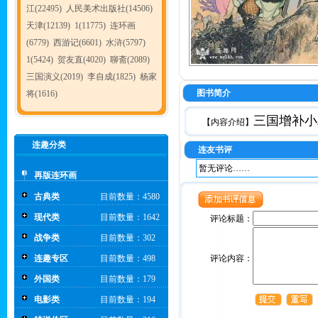
江(22495)
人民美术出版社(14506)
天津(12139)
1(11775)
连环画
(6779)
西游记(6601)
水浒(5797)
1(5424)
贺友直(4020)
聊斋(2089)
三国演义(2019)
李自成(1825)
杨家
图书简介
将(1616)
三国增补小
【内容介绍】
连趣分类
连友书评
暂无评论……
再版连环画
古典类
目前数量：4580
现代类
目前数量：1642
评论标题：
战争类
目前数量：302
连趣专区
目前数量：498
评论内容：
外国类
目前数量：179
电影类
目前数量：194