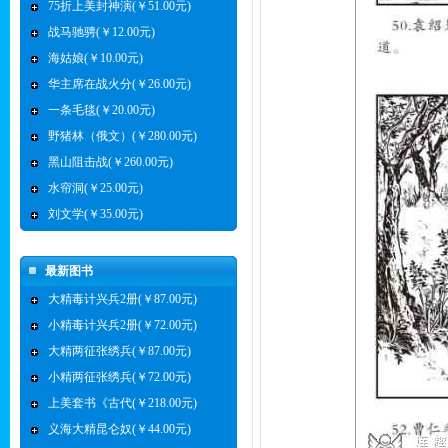
75折上美封神演(￥51.00元)
战马驰骋(￥12.00元)
海姑娘(￥10.00元)
华主席在战火分(￥26.00元)
一条毛毯(￥20.00元)
野猪林（俄文）(￥280.00元)
黑山阻击战(￥260.00元)
水帘洞(￥25.00元)
刘文学(￥35.00元)
最新图书
大精毒计兴兵2册(￥87.00元)
小精毒计兴兵2册(￥72.00元)
大精两征张绣兵(￥87.00元)
小精两征张绣兵(￥72.00元)
上美套书《古代(￥218.00元)
义海大精昆仑奴(￥44.00元)