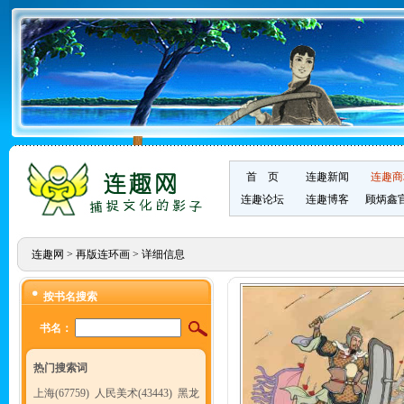
首 页
连趣新闻
连趣商
连趣论坛
连趣博客
顾炳鑫
连趣网
>
再版连环画
> 详细信息
按书名搜索
书名：
热门搜索词
上海(67759)
人民美术(43443)
黑龙