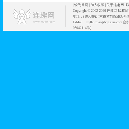
|
设为首页
|
加入收藏
|
关于连趣网
|
Copyright © 2002-
2026 连趣网 版权
地址：(100089)北京市紫竹院路33号
E-Mail：mylhh.zhao@vip.sina.
05042114号]