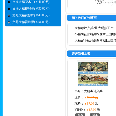
义海大精花木兰(￥41.00元)
义海大精柳毅传(￥36.00元)
文苑大精黄妙郎(￥48.00元)
相关热门的连环画
文苑大精雷锋黑(￥54.00元)
大精毒计兴兵2册大明燕王7/8
小精两征张绣兵徇豫章三国增
大精密下扬州战白马2册三国
连趣新书上架
书名：
大精毒计兴兵
原价：
￥
87.00 元
现价：
￥87.00
元
VIP价：
￥87.00
元