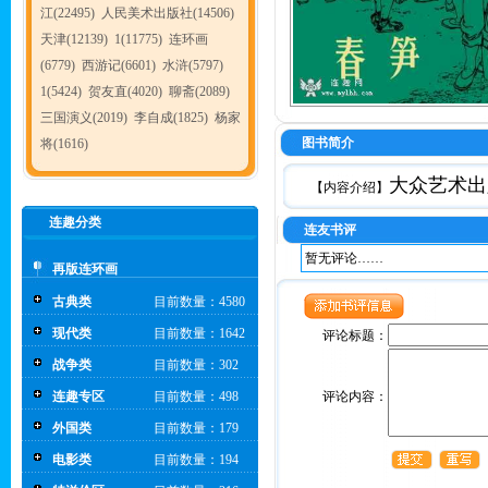
江(22495)
人民美术出版社(14506)
天津(12139)
1(11775)
连环画
(6779)
西游记(6601)
水浒(5797)
1(5424)
贺友直(4020)
聊斋(2089)
三国演义(2019)
李自成(1825)
杨家
图书简介
将(1616)
大众艺术出
【内容介绍】
连趣分类
连友书评
暂无评论……
再版连环画
古典类
目前数量：4580
现代类
目前数量：1642
评论标题：
战争类
目前数量：302
连趣专区
目前数量：498
评论内容：
外国类
目前数量：179
电影类
目前数量：194