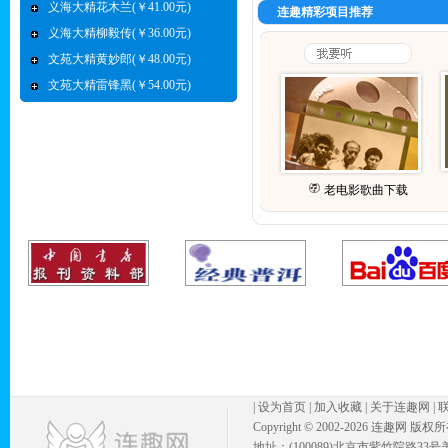
义海大精花木兰(￥41.00元)
连趣精彩项目推荐
义海大精柳毅传(￥36.00元)
文苑大精黄妙郎(￥48.00元)
文苑大精雷锋黑(￥54.00元)
老电影歌曲下载
|
设为首页
|
加入收藏
|
关于连趣网
|
Copyright © 2002-
2026 连趣网 版权
地址：(100089)北京市紫竹院路33号