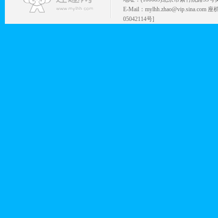
E-Mail：mylhh.zhao@vip.sina.
05042114号]