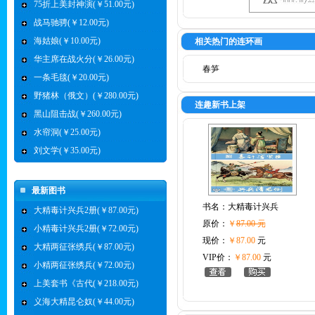
75折上美封神演(￥51.00元)
战马驰骋(￥12.00元)
海姑娘(￥10.00元)
相关热门的连环画
华主席在战火分(￥26.00元)
春笋
一条毛毯(￥20.00元)
野猪林（俄文）(￥280.00元)
连趣新书上架
黑山阻击战(￥260.00元)
水帘洞(￥25.00元)
刘文学(￥35.00元)
最新图书
书名：
大精毒计兴兵
大精毒计兴兵2册(￥87.00元)
原价：
￥
87.00 元
小精毒计兴兵2册(￥72.00元)
现价：
￥87.00
元
大精两征张绣兵(￥87.00元)
VIP价：
￥87.00
元
小精两征张绣兵(￥72.00元)
上美套书《古代(￥218.00元)
义海大精昆仑奴(￥44.00元)