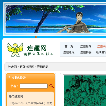
首 页
连趣新闻
连趣商
连趣论坛
连趣博客
顾炳鑫
连趣网
>
再版连环画
> 详细信息
按书名搜索
书名：
热门搜索词
上海(67759)
人民美术(43443)
黑龙