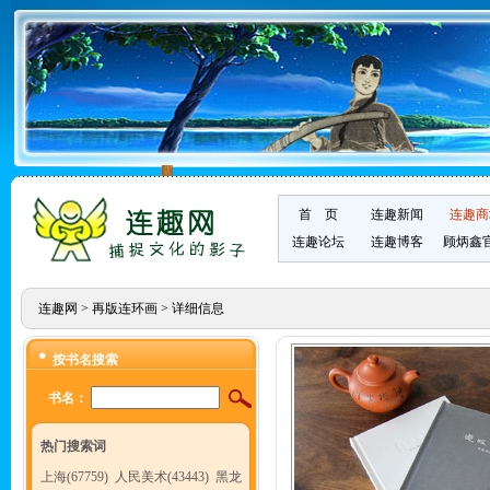
首 页
连趣新闻
连趣商
连趣论坛
连趣博客
顾炳鑫
连趣网
>
再版连环画
> 详细信息
按书名搜索
书名：
热门搜索词
上海(67759)
人民美术(43443)
黑龙