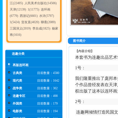
江(22495)
人民美术出版社(14506)
天津(12139)
1(11775)
连环画
(6779)
西游记(6601)
水浒(5797)
1(5424)
贺友直(4020)
聊斋(2089)
三国演义(2019)
李自成(1825)
杨家
将(1616)
图书简介
【内容介绍】
连趣分类
本套书为连趣出品艺术
再版连环画
1号：
古典类
目前数量：4580
我们隆重推出了庞邦本先
现代类
目前数量：1642
个作品曾经发表在天津
战争类
目前数量：302
权出版了这本以连环画为
连趣专区
目前数量：498
2号：
外国类
目前数量：179
电影类
目前数量：194
连趣网倾情打造民国文