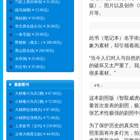
75折上美封神演(￥51.00元)
版）、照片以及创作《
战马驰骋(￥12.00元)
片等。
海姑娘(￥10.00元)
华主席在战火分(￥26.00元)
一条毛毯(￥20.00元)
此书（笔记本）名字依
野猪林（俄文）(￥280.00元)
象为素材，却引领着画
黑山阻击战(￥260.00元)
“当今人们对人与自然
水帘洞(￥25.00元)
的破坏又太严重了。我
刘文学(￥35.00元)
很多素材。”
最新图书
4号：
大精毒计兴兵2册(￥87.00元)
这本剧照版《智取威虎
小精毒计兴兵2册(￥72.00元)
量首次发表的剧照，极
大精两征张绣兵(￥87.00元)
张艺术性极强的剧照中
小精两征张绣兵(￥72.00元)
为了保护历史的真实性
上美套书《古代(￥218.00元)
照里面有许多灯光，拍
义海大精昆仑奴(￥44.00元)