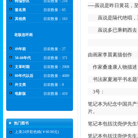
特溢价区
目前数量：216
──虽说是昨日黄花，
签名类
目前数量：65
虽说是隔代绝唱，
其他类
目前数量：163
虽说多已乘鹤西去
老版连环画
49年前
目前数量：27
由画家李晨素描创作
50-60年代
目前数量：371
作家桑逢康人物描述
文革时期
目前数量：2908
80年代以后
目前数量：4089
书法家夏湘平书名题
外文类
目前数量：9
3号：
电影版
目前数量：410
笔记本为纪念中国共产
片。
热门图书
笔记本包括沈尧伊先生
上美24开彩色精(￥60.00元)
笔记本包括沈尧伊先生1