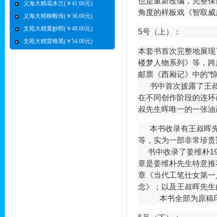
也是重新改编，完整保
义海大精花木兰(￥41.00元)
角度的样板戏《智取威
义海大精柳毅传(￥36.00元)
文苑大精黄妙郎(￥48.00元)
5号（上）：
文苑大精雷锋黑(￥54.00元)
本套书首次完整地展现
楼梦人物系列》等，跨
邮票《西厢记》中的“惊
书中首次披露了王叔
在不同创作阶段的连环
叔先生晖唯一的一张油
本书收录有王叔晖先
等，实为一部非常珍贵
书中收录了姜维朴19
章是姜维朴先生特意推
章《当代工笔仕女第一
念》；以及王叔晖先生
本书全部为原稿印