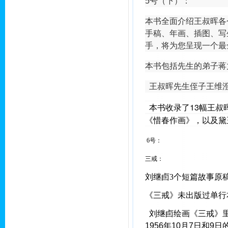
5号（下）：
本书全面介绍王叔晖各
手稿、年画、插图、写
手，将为您呈现一个最
本书包括先生的弟子蒋
王叔晖先生侄子王维澄
本书收录了13幅王
《惜春作画》，以及黛
6号：
三戒：
刘继卣3个短篇故事原
《三戒》未出版过单行
刘继卣绘画《三戒》里
1956年10月7日和