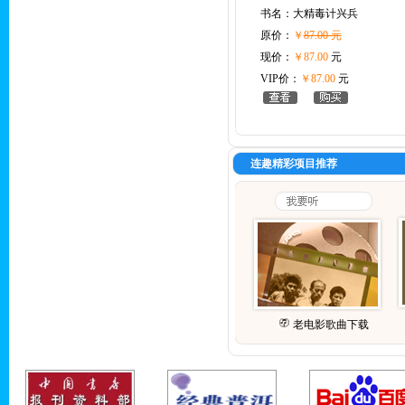
书名：
大精毒计兴兵
原价：
￥
87.00 元
现价：
￥87.00
元
VIP价：
￥87.00
元
连趣精彩项目推荐
老电影歌曲下载