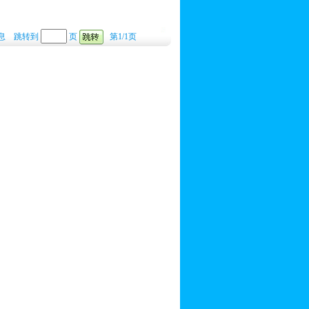
信息 跳转到
页
第1/1页