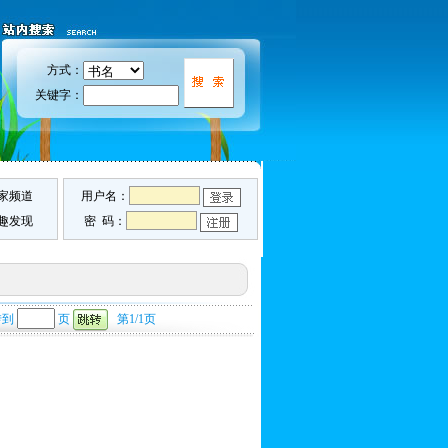
方式：
关键字：
家频道
用户名：
趣发现
密 码：
转到
页
第1/1页