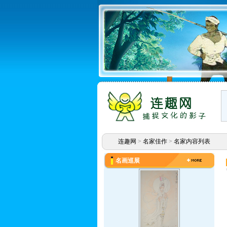
连趣网
>
名家佳作
>
名家内容列表
名画巡展