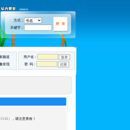
方式：
关键字：
家频道
用户名：
趣发现
密 码：
13:41）
，请注意查收！