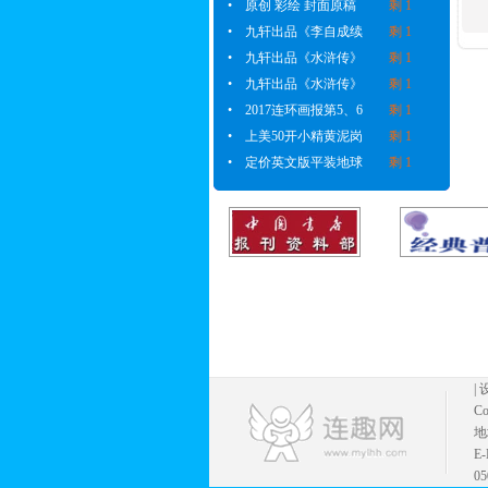
•
原创 彩绘 封面原稿
剩 1
•
九轩出品《李自成续
剩 1
•
九轩出品《水浒传》
剩 1
•
九轩出品《水浒传》
剩 1
•
2017连环画报第5、6
剩 1
•
上美50开小精黄泥岗
剩 1
•
定价英文版平装地球
剩 1
|
Co
地
E
05