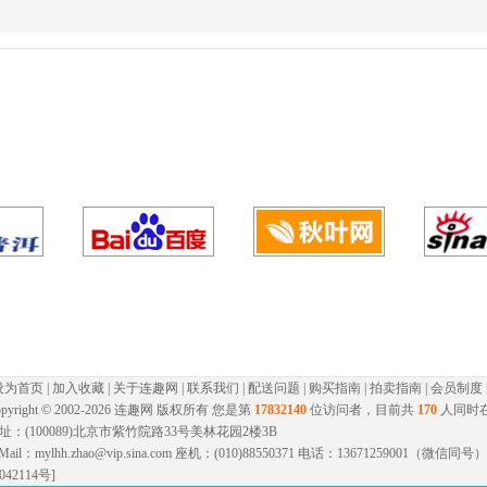
设为首页
|
加入收藏
|
关于连趣网
|
联系我们
|
配送问题
|
购买指南
|
拍卖指南
|
会员制度
pyright © 2002-
2026 连趣网 版权所有 您是第
17832140
位访问者，目前共
170
人同时
址：(100089)北京市紫竹院路33号美林花园2楼3B
-Mail：mylhh.zhao@vip.sina.com 座机：(010)88550371 电话：13671259001（微
042114号]