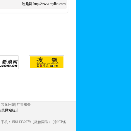
连趣网 http://www.mylhh.com/
|
常见问题
|
广告服务
在线
网站统计
信同号） 手机：15611332979（微信同号） [京ICP备