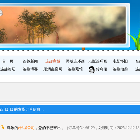
首 页
连趣新闻
连趣商城
再版连环画
老版连环画
电影怀旧
名
连趣论坛
连趣博客
顾炳鑫官网
连趣藏馆
传奇馆
连趣拍卖
连
25-12-12 的发货订单信息 ：
尊敬的
c长城公司
，您的书已寄出，
（订单号No.66129，处理时间：2025-12-12 18: