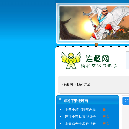
连趣网
> 我的订单
即将下架连环画
20
•
上美小精《聊斋志异
剩 1
•
连社小精狄青演义全
剩 1
•
上美32开平装春《春
剩 1