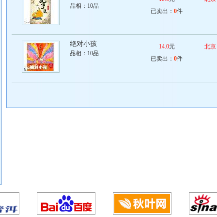
品相：
10品
已卖出：
0
件
绝对小孩
14.0
元
北京
品相：
10品
已卖出：
0
件