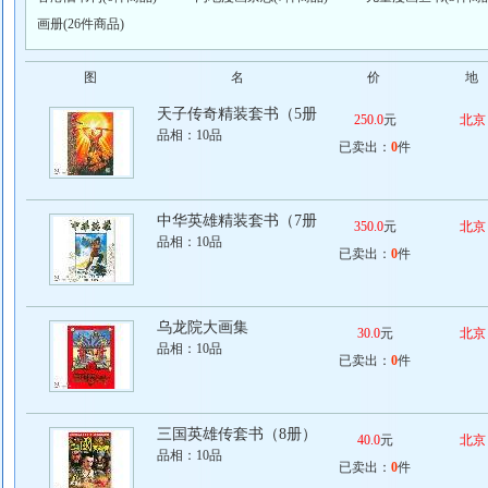
画册(26件商品)
图
名
价
地
天子传奇精装套书（5册
250.0
元
北京
品相：
10品
已卖出：
0
件
中华英雄精装套书（7册
350.0
元
北京
品相：
10品
已卖出：
0
件
乌龙院大画集
30.0
元
北京
品相：
10品
已卖出：
0
件
三国英雄传套书（8册）
40.0
元
北京
品相：
10品
已卖出：
0
件