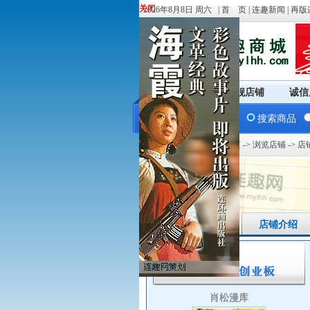
关闭
关闭
2026年8月8日 周六 |
首 页
|
连趣新闻
|
再版
商城首页
旗舰店铺
诚信
搜索商品
您现在的位置：
商城首页
->
浏览店铺
-> 
店铺首页
店铺介绍
肖松漫库