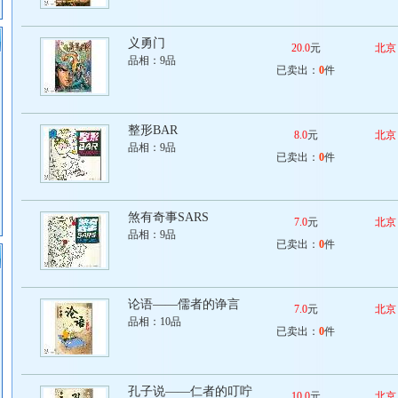
义勇门
20.0
元
北京
品相：
9品
已卖出：
0
件
整形BAR
8.0
元
北京
品相：
9品
已卖出：
0
件
煞有奇事SARS
7.0
元
北京
品相：
9品
已卖出：
0
件
论语——儒者的诤言
7.0
元
北京
品相：
10品
已卖出：
0
件
孔子说——仁者的叮咛
10.0
元
北京