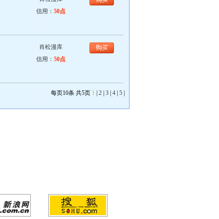
信用：
50点
肖松漫库
信用：
50点
每页10条 共5页
1
|
2
|
3
|
4
|
5
|