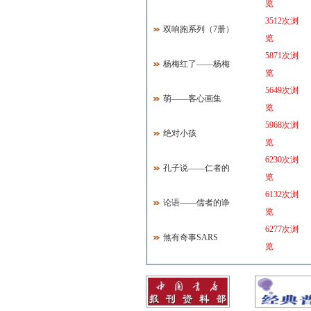
览
3512次浏
双响跑系列（7册）
览
5871次浏
杨梅红了——杨梅
览
5649次浏
萌——客心画集
览
5968次浏
绝对小孩
览
6230次浏
孔子说——仁者的
览
6132次浏
论语——儒者的诤
览
6277次浏
煞有奇事SARS
览