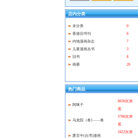
店内分类
未分类
0
香港旧书刊
6
内地漫画杂志
7
儿童漫画丛书
3
旧书
8
画册
26
热门商品
6650次浏
阿咪子
览
3766次浏
乌龙院（卷1——卷
览
3422次浏
萧言中(台湾)漫画