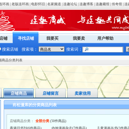
连环画
|
老版连环画
|
电影怀旧
|
名家频道
|
连趣论坛
|
连趣博客
|
连趣藏馆
|
传奇馆
|
连
店铺
寻找店铺
我要买
我要卖
用户帮助
搜索店铺
搜索项：
搜索词：
店铺商品分类列表
店铺商品
店铺留言
卖家信用
肖松漫库的分类商品列表
店铺商品分类：
全部分类
(50件商品)
香港旧书刊(6件商品)
内地漫画杂志(7件商品)
儿童漫画丛书(3件商品