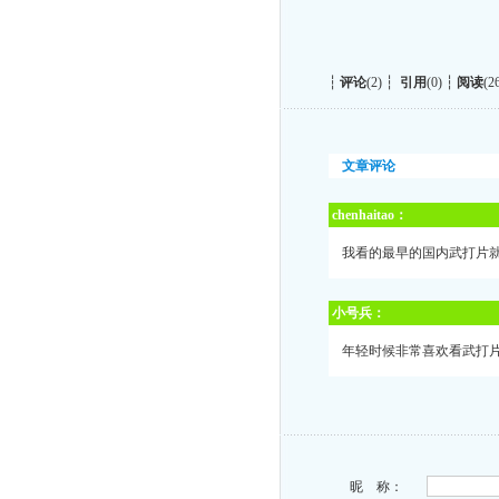
┆
评论
(2) ┆
引用
(0) ┆
阅读
(2
文章评论
chenhaitao：
我看的最早的国内武打片
小号兵：
年轻时候非常喜欢看武打
昵 称：