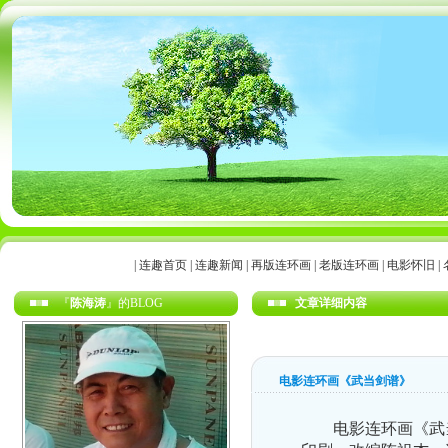
|
连趣首页
|
连趣新闻
|
再版连环画
|
老版连环画
|
电影怀旧
|
『
陈海涛
』的BLOG
文章详细内容
电影连环画《武当剑谱》
电影连环画《武当剑