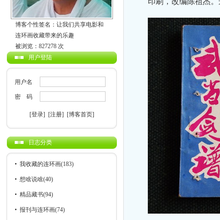
印刷，改编陈祖杰。
博客个性签名：让我们共享电影和
连环画收藏带来的乐趣
被浏览：827278 次
用户登陆
用户名
密 码
[登录]
[注册]
[博客首页]
日志分类
•
我收藏的连环画
(183)
•
想啥说啥
(40)
•
精品藏书
(94)
•
报刊与连环画
(74)