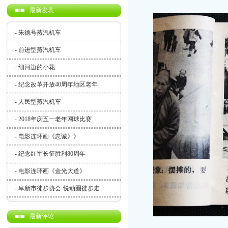
最新发表
-
朱德号蒸汽机车
-
前进型蒸汽机车
-
细河边的小花
-
纪念改革开放40周年地区老年
-
人民型蒸汽机车
-
2018年庆五一老年网球比赛
-
电影连环画《忠诚》》
-
纪念红军长征胜利80周年
-
电影连环画《金光大道》
-
阜新市徒步协会-悦动圈徒步走
最新评论