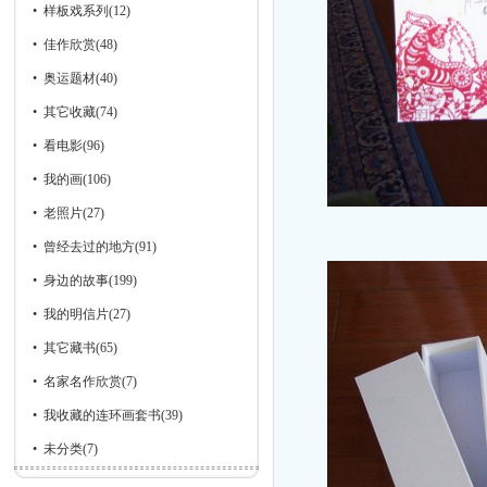
•
样板戏系列
(12)
•
佳作欣赏
(48)
•
奥运题材
(40)
•
其它收藏
(74)
•
看电影
(96)
•
我的画
(106)
•
老照片
(27)
•
曾经去过的地方
(91)
•
身边的故事
(199)
•
我的明信片
(27)
•
其它藏书
(65)
•
名家名作欣赏
(7)
•
我收藏的连环画套书
(39)
•
未分类
(7)