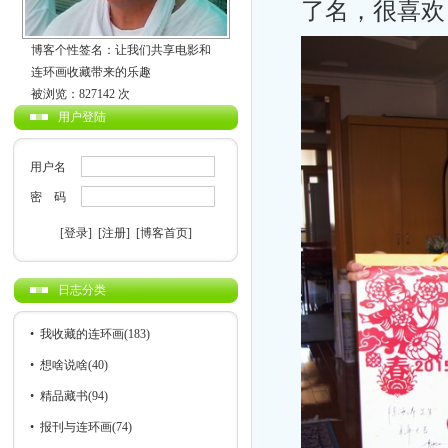
了名，很喜欢
博客个性签名：让我们共享电影和
连环画收藏带来的乐趣
被浏览：827142 次
用户登陆
用户名
密 码
[登录]
[注册]
[博客首页]
日志分类
•
我收藏的连环画
(183)
•
想啥说啥
(40)
•
精品藏书
(94)
•
报刊与连环画
(74)