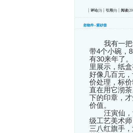
┆
评论
(3) ┆
引用
(0) ┆
阅读
(20
老物件--紫砂壶
我有一把紫
带4个小碗，
有30来年了
里展示，纸盒
好像几百元，
价处理，标价
直在用它沏茶
下的印章，才
价值。
汪寅仙，女，
级工艺美术师
三八红旗手，