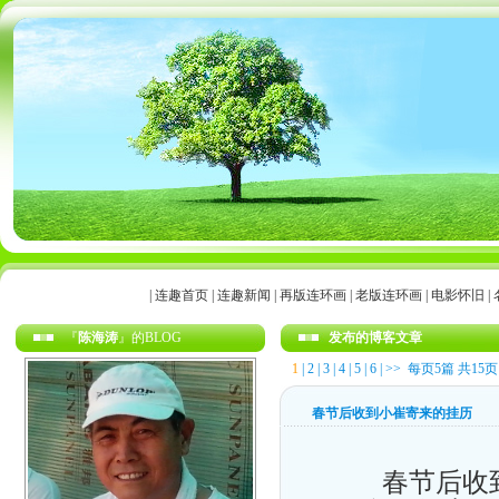
|
连趣首页
|
连趣新闻
|
再版连环画
|
老版连环画
|
电影怀旧
|
『
陈海涛
』的BLOG
发布的博客文章
1
|
2
|
3
|
4
|
5
|
6
|
>>
每页5篇 共15页
春节后收到小崔寄来的挂历
春节后收到