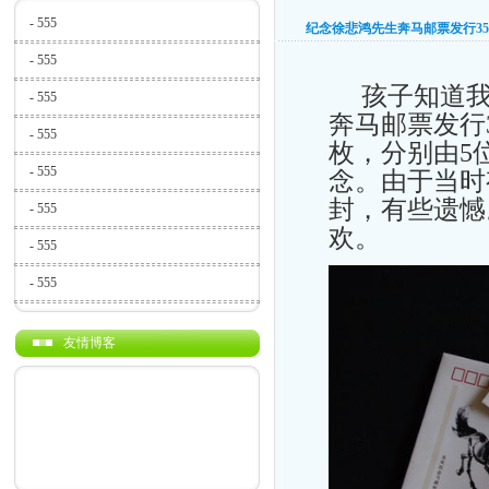
-
555
纪念徐悲鸿先生奔马邮票发行3
-
555
孩子知道我
-
555
奔马邮票发行
-
555
枚，分别由5
-
555
念。由于当时
封，有些遗憾
-
555
欢。
-
555
-
555
友情博客