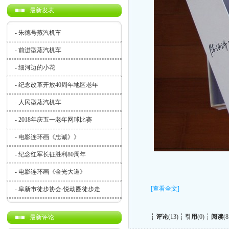
最新发表
-
朱德号蒸汽机车
-
前进型蒸汽机车
-
细河边的小花
-
纪念改革开放40周年地区老年
-
人民型蒸汽机车
-
2018年庆五一老年网球比赛
-
电影连环画《忠诚》》
-
纪念红军长征胜利80周年
-
电影连环画《金光大道》
[查看全文]
-
阜新市徒步协会-悦动圈徒步走
┆
评论
(13) ┆
引用
(0) ┆
阅读
(8
最新评论