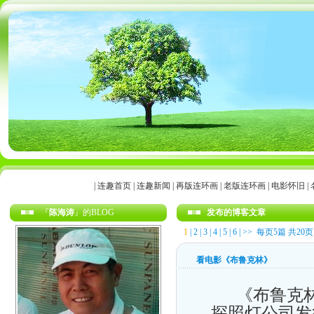
|
连趣首页
|
连趣新闻
|
再版连环画
|
老版连环画
|
电影怀旧
|
『
陈海涛
』的BLOG
发布的博客文章
1
|
2
|
3
|
4
|
5
|
6
|
>>
每页5篇 共20页
看电影《布鲁克林》
《布鲁克林
探照灯公司发