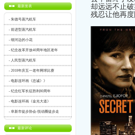
却远远不止破
最新发表
残忍让他再度
-
朱德号蒸汽机车
-
前进型蒸汽机车
-
细河边的小花
-
纪念改革开放40周年地区老年
-
人民型蒸汽机车
-
2018年庆五一老年网球比赛
-
电影连环画《忠诚》》
-
纪念红军长征胜利80周年
-
电影连环画《金光大道》
-
阜新市徒步协会-悦动圈徒步走
最新评论