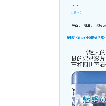
… …
[查看全文]
┆
评论
(0) ┆
引用
(0) ┆
阅读
(29
看电影《迷人的中国铁道风景》
《迷人的中国
摄的记录影片
车和四川芭石