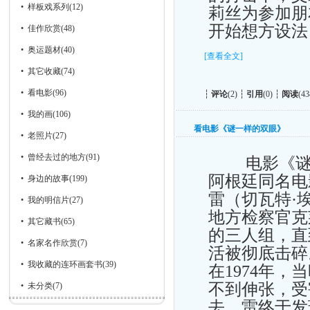
•
样板戏系列
(12)
莉丝为参加朋
开始想方设法
•
佳作欣赏
(48)
•
奥运题材
(40)
[查看全文]
•
其它收藏
(74)
•
看电影
(96)
┆
评论
(2) ┆
引用
(0) ┆
阅读
(43
•
我的画
(106)
看电影《谜一样的双眼》
•
老照片
(27)
•
曾经去过的地方
(91)
电影《谜一样
阿根廷同名电
•
身边的故事
(199)
雷（切瓦特·
•
我的明信片
(27)
地方检察官克
•
其它藏书
(65)
的三人组，直
•
名家名作欣赏
(7)
活被彻底击碎
•
我收藏的连环画套书
(39)
在1974年
不到伸张，受
•
未分类
(7)
去，雷终于发