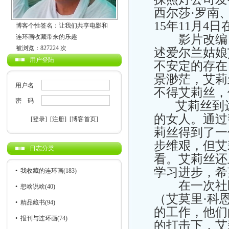
西尔莎·罗南
15年11月4
博客个性签名：让我们共享电影和
影片改编自
连环画收藏带来的乐趣
被浏览：827224 次
述爱尔兰姑娘
用户登陆
不安定的存在
景渺茫，艾莉
用户名
不得艾莉丝，
密 码
艾莉丝到达
的女人。通过
[登录]
[注册]
[博客首页]
莉丝得到了一
步维艰，但艾
日志分类
看。艾莉丝还
学习进步，希
•
我收藏的连环画
(183)
在一次社区
•
想啥说啥
(40)
（艾莫里·科
•
精品藏书
(94)
的工作，他们
•
报刊与连环画
(74)
的打击下，艾