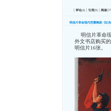
┆
评论
(4) ┆
引用
(0) ┆
阅读
(57
明信片革命现代芭蕾舞剧《红色
明信片革命现
外文书店购买的
明信片
16
张。