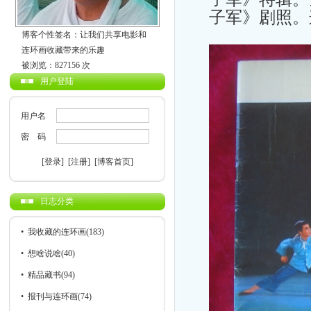
子军》剧照。
博客个性签名：让我们共享电影和
连环画收藏带来的乐趣
被浏览：827156 次
用户登陆
用户名
密 码
[登录]
[注册]
[博客首页]
日志分类
•
我收藏的连环画
(183)
•
想啥说啥
(40)
•
精品藏书
(94)
•
报刊与连环画
(74)