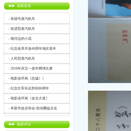
最新发表
-
朱德号蒸汽机车
-
前进型蒸汽机车
-
细河边的小花
-
纪念改革开放40周年地区老年
-
人民型蒸汽机车
-
2018年庆五一老年网球比赛
-
电影连环画《忠诚》》
-
纪念红军长征胜利80周年
-
电影连环画《金光大道》
-
阜新市徒步协会-悦动圈徒步走
最新评论