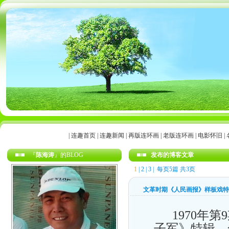
|
连趣首页
|
连趣新闻
|
再版连环画
|
老版连环画
|
电影怀旧
|
『
陈海涛
』的BLOG
发布的博客文章
1
|
2
|
3
| 每页5篇 共3页
文革时期《人民画报》样板戏特
1970年第
子军》特辑。