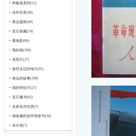
•
样板戏系列
(12)
•
佳作欣赏
(48)
•
奥运题材
(40)
•
其它收藏
(74)
•
看电影
(96)
•
我的画
(106)
•
老照片
(27)
•
曾经去过的地方
(91)
•
身边的故事
(199)
•
我的明信片
(27)
•
其它藏书
(65)
•
名家名作欣赏
(7)
•
我收藏的连环画套书
(39)
•
未分类
(7)