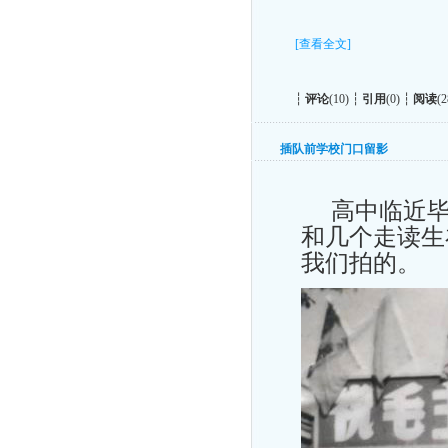
[查看全文]
┆
评论
(10) ┆
引用
(0) ┆
阅读
(2
插队前学校门口留影
高中临近毕
和几个走读生
我们拍的。