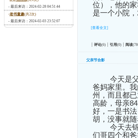
位），他的家
- 最后来访：2024-02-28 04:51:44
是一个小院，
·
老书童趣
(共2次)
- 最后来访：2024-02-03 23:52:07
[查看全文]
┆
评论
(6) ┆
引用
(0) ┆
阅读
(78
父亲节合影
今天是父亲
爸妈家里。我
州，而且都已
高龄，母亲8
好，一是书法
胡，没事就随
今天去锦州
们哥四个和爸