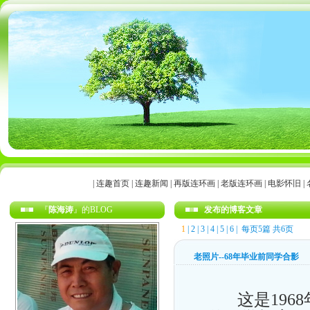
|
连趣首页
|
连趣新闻
|
再版连环画
|
老版连环画
|
电影怀旧
|
『
陈海涛
』的BLOG
发布的博客文章
1
|
2
|
3
|
4
|
5
|
6
| 每页5篇 共6页
老照片--68年毕业前同学合影
这是1968