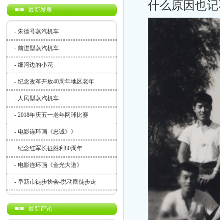
什么原因也记
最新发表
-
朱德号蒸汽机车
-
前进型蒸汽机车
-
细河边的小花
-
纪念改革开放40周年地区老年
-
人民型蒸汽机车
-
2018年庆五一老年网球比赛
-
电影连环画《忠诚》》
-
纪念红军长征胜利80周年
-
电影连环画《金光大道》
-
阜新市徒步协会-悦动圈徒步走
最新评论