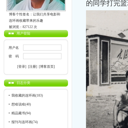
的同学打完篮
博客个性签名：让我们共享电影和
连环画收藏带来的乐趣
被浏览：827122 次
用户登陆
用户名
密 码
[登录]
[注册]
[博客首页]
日志分类
•
我收藏的连环画
(183)
•
想啥说啥
(40)
•
精品藏书
(94)
•
报刊与连环画
(74)