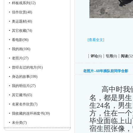
•
样板戏系列
(12)
•
佳作欣赏
(48)
•
奥运题材
(40)
•
其它收藏
(74)
•
看电影
(96)
[查看全文]
•
我的画
(106)
┆
评论
(6) ┆
引用
(0) ┆
阅读
(52
•
老照片
(27)
•
曾经去过的地方
(91)
老照片--68年插队前同学合影
•
身边的故事
(199)
•
我的明信片
(27)
高中时我们
•
其它藏书
(65)
名，都是男生
生24名，男
•
名家名作欣赏
(7)
方，住在一个
•
我收藏的连环画套书
(39)
毕业面临上山
•
未分类
(7)
宿生照张像，