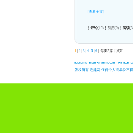
[查看全文]
┆
评论
(10) ┆
引用
(0) ┆
阅读
(3
1
|
2
|
3
|
4
|
5
|
6
| 每页5篇 共6页
版权所有 连趣网 任何个人或单位不