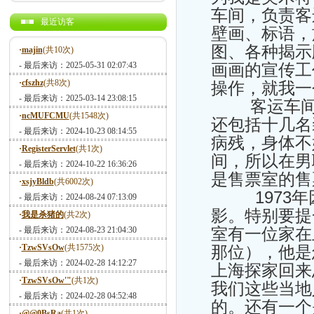
车间，负责客
最近访客
壁画、标语，
图、各种揭示
·
majin
(共10次)
- 最后来访：2025-05-31 02:07:43
画画的宣传工
·
cfszhz
(共8次)
操作，就我一
- 最后来访：2025-03-14 23:08:15
客运车间分
·
ncMUFCMU
(共1548次)
还包括十几名
- 最后来访：2024-10-23 08:14:55
病残，身体不
·
RegisterServlet
(共1次)
间，所以在男
- 最后来访：2024-10-22 16:36:26
是售票室的售
·
xsjyBldb
(共6002次)
1973年
- 最后来访：2024-08-24 07:13:09
影。特别要提
·
我是杀猪的
(共2次)
室有一位家在
- 最后来访：2024-08-23 21:04:30
·
TzwSVsOw
(共1575次)
那位），他是
- 最后来访：2024-02-28 14:12:27
上海探家回来
·
TzwSVsOw'"
(共1次)
我们这些当地
- 最后来访：2024-02-28 04:52:48
的。还有一个
·
@@0BsRa
(共1次)