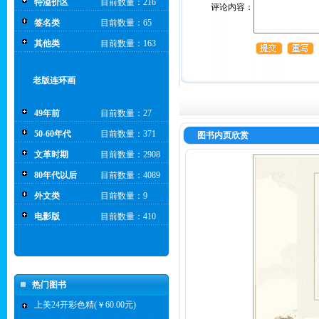
特溢价区
目前数量：216
评论内容：
签名类
目前数量：65
其他类
目前数量：163
老版连环画
49年前
目前数量：27
50-60年代
目前数量：371
图书内页欣赏
文革时期
目前数量：2908
80年代以后
目前数量：4089
外文类
目前数量：9
电影版
目前数量：410
热门图书
上美24开彩色精(￥60.00元)