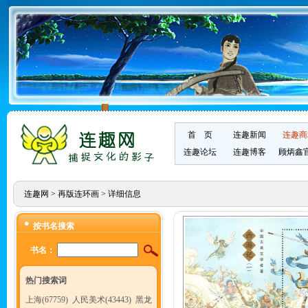
首 页
连趣新闻
连趣商
连趣论坛
连趣博客
顾炳鑫
连趣网
>
再版连环画
> 详细信息
按书名搜索
书名：
热门搜索词
上海(67759)
人民美术(43443)
黑龙