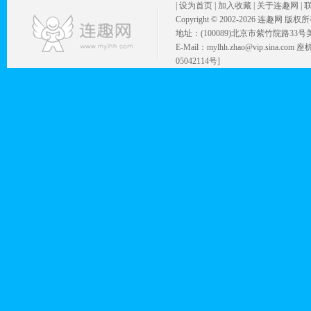
|
设为首页
|
加入收藏
|
关于连趣网
|
Copyright © 2002-
2026 连趣网 版权
地址：(100089)北京市紫竹院路33号
E-Mail：mylhh.zhao@vip.sina.
05042114号]