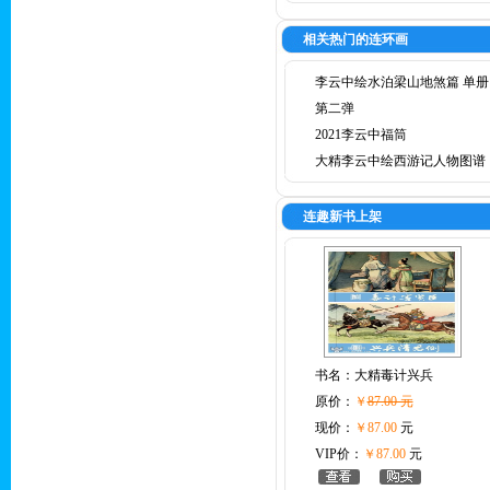
相关热门的连环画
李云中绘水泊梁山地煞篇 单册
第二弹
2021李云中福筒
大精李云中绘西游记人物图谱
连趣新书上架
书名：
大精毒计兴兵
原价：
￥
87.00 元
现价：
￥87.00
元
VIP价：
￥87.00
元