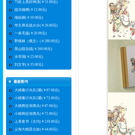
75折上美封神演(￥51.00元)
战马驰骋(￥12.00元)
海姑娘(￥10.00元)
华主席在战火分(￥26.00元)
一条毛毯(￥20.00元)
野猪林（俄文）(￥280.00元)
黑山阻击战(￥260.00元)
水帘洞(￥25.00元)
刘文学(￥35.00元)
最新图书
大精毒计兴兵2册(￥87.00元)
小精毒计兴兵2册(￥72.00元)
大精两征张绣兵(￥87.00元)
小精两征张绣兵(￥72.00元)
上美套书《古代(￥218.00元)
义海大精昆仑奴(￥44.00元)