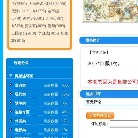
江(22495)
人民美术出版社(14506)
天津(12139)
1(11775)
连环画
(6779)
西游记(6601)
水浒(5797)
1(5424)
贺友直(4020)
聊斋(2089)
三国演义(2019)
李自成(1825)
杨家
图书简介
将(1616)
【内容介绍】
连趣分类
2017年1版1次。
再版连环画
本套书因为是集邮公司
古典类
目前数量：4580
连友书评
现代类
目前数量：1642
暂无评论……
战争类
目前数量：302
连趣专区
目前数量：498
外国类
目前数量：179
评论标题：
电影类
目前数量：194