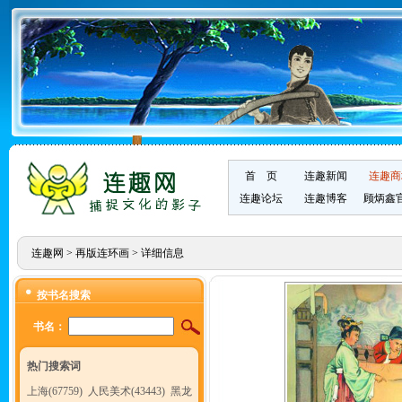
首 页
连趣新闻
连趣商
连趣论坛
连趣博客
顾炳鑫
连趣网
>
再版连环画
> 详细信息
按书名搜索
书名：
热门搜索词
上海(67759)
人民美术(43443)
黑龙