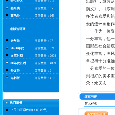
特溢价区
目前数量：216
出版社
，继续从
签名类
目前数量：65
演义》
、
《东周
其他类
目前数量：163
多读者喜爱和熟
爱的连环画创作
老版连环画
　　作为一位资
十分丰富，他一
49年前
目前数量：27
画那些社会最底
50-60年代
目前数量：371
变化丰富，画风
文革时期
目前数量：2908
拿捏得十分准确
80年代以后
目前数量：4089
十分喜爱的一位
外文类
目前数量：9
到很好的美术熏
电影版
目前数量：410
承了水天宏
连友书评
热门图书
暂无评论……
上美24开彩色精(￥60.00元)