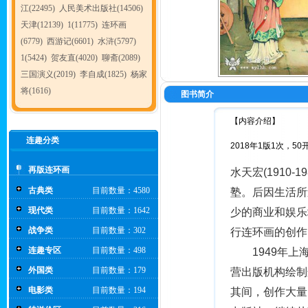
江(22495)
人民美术出版社(14506)
天津(12139)
1(11775)
连环画
(6779)
西游记(6601)
水浒(5797)
1(5424)
贺友直(4020)
聊斋(2089)
三国演义(2019)
李自成(1825)
杨家
将(1616)
图书简介
【内容介绍】
连趣分类
2018年1版1次，50
再版连环画
水天宏(1910
古典类
目前数量：4580
塾。后因生活所
现代类
目前数量：1642
少的商业和娱乐
战争类
目前数量：302
行连环画的创作
连趣专区
目前数量：498
　　1949年
外国类
目前数量：179
营出版机构绘制
电影类
目前数量：194
其间，创作大量