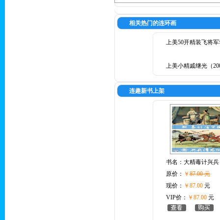
相关热门的连环画
上美50开精装飞将军
上美小精戚继光（20
连趣新书上架
书名：
大精毒计兴兵
原价：
￥
87.00 元
现价：
￥87.00
元
VIP价：
￥87.00
元