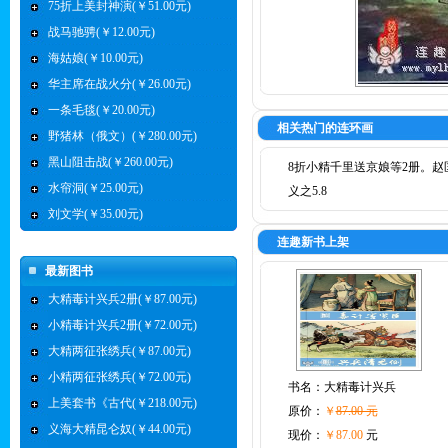
75折上美封神演(￥51.00元)
战马驰骋(￥12.00元)
海姑娘(￥10.00元)
华主席在战火分(￥26.00元)
一条毛毯(￥20.00元)
相关热门的连环画
野猪林（俄文）(￥280.00元)
黑山阻击战(￥260.00元)
8折小精千里送京娘等2册。赵
水帘洞(￥25.00元)
义之5.8
刘文学(￥35.00元)
连趣新书上架
最新图书
大精毒计兴兵2册(￥87.00元)
小精毒计兴兵2册(￥72.00元)
大精两征张绣兵(￥87.00元)
小精两征张绣兵(￥72.00元)
书名：
大精毒计兴兵
上美套书《古代(￥218.00元)
原价：
￥
87.00 元
义海大精昆仑奴(￥44.00元)
现价：
￥87.00
元