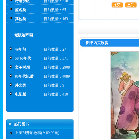
特溢价区
目前数量：216
签名类
目前数量：65
其他类
目前数量：163
老版连环画
图书内页欣赏
49年前
目前数量：27
50-60年代
目前数量：371
文革时期
目前数量：2908
80年代以后
目前数量：4089
外文类
目前数量：9
电影版
目前数量：410
热门图书
上美24开彩色精(￥60.00元)