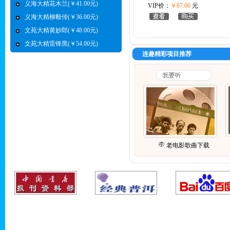
义海大精花木兰(￥41.00元)
VIP价：
￥87.00
元
义海大精柳毅传(￥36.00元)
文苑大精黄妙郎(￥48.00元)
文苑大精雷锋黑(￥54.00元)
连趣精彩项目推荐
老电影歌曲下载