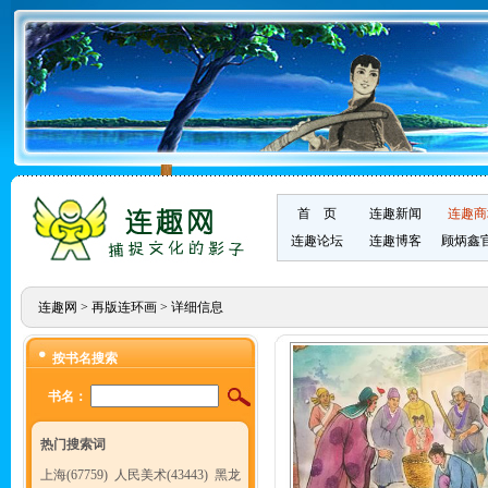
首 页
连趣新闻
连趣商
连趣论坛
连趣博客
顾炳鑫
连趣网
>
再版连环画
> 详细信息
按书名搜索
书名：
热门搜索词
上海(67759)
人民美术(43443)
黑龙