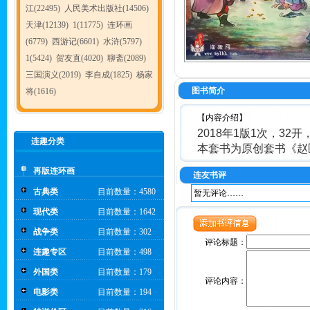
江(22495)
人民美术出版社(14506)
天津(12139)
1(11775)
连环画
(6779)
西游记(6601)
水浒(5797)
1(5424)
贺友直(4020)
聊斋(2089)
三国演义(2019)
李自成(1825)
杨家
图书简介
将(1616)
【内容介绍】
2018年1版1次，32开
连趣分类
本套书为原创套书《赵
再版连环画
连友书评
古典类
目前数量：4580
暂无评论……
现代类
目前数量：1642
战争类
目前数量：302
评论标题：
连趣专区
目前数量：498
外国类
目前数量：179
评论内容：
电影类
目前数量：194