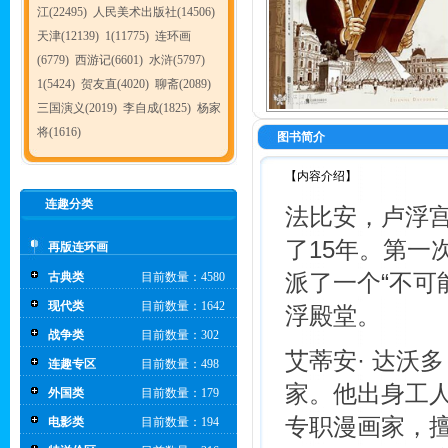
江(22495)
人民美术出版社(14506)
天津(12139)
1(11775)
连环画
(6779)
西游记(6601)
水浒(5797)
1(5424)
贺友直(4020)
聊斋(2089)
三国演义(2019)
李自成(1825)
杨家
将(1616)
图书简介
【内容介绍】
连趣分类
法比安，卢浮
了15年。第一
再版连环画
派了一个“不可
古典类
目前数量：4580
现代类
目前数量：1642
浮殿堂。
战争类
目前数量：302
艾蒂安· 达沃多（É
连趣专区
目前数量：498
家。他出身工
外国类
目前数量：179
专职漫画家，
电影类
目前数量：194