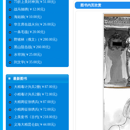
75折上美封神演(￥51.00元)
图书内页欣赏
战马驰骋(￥12.00元)
海姑娘(￥10.00元)
华主席在战火分(￥26.00元)
一条毛毯(￥20.00元)
野猪林（俄文）(￥280.00元)
黑山阻击战(￥260.00元)
水帘洞(￥25.00元)
刘文学(￥35.00元)
最新图书
大精毒计兴兵2册(￥87.00元)
小精毒计兴兵2册(￥72.00元)
大精两征张绣兵(￥87.00元)
小精两征张绣兵(￥72.00元)
上美套书《古代(￥218.00元)
义海大精昆仑奴(￥44.00元)