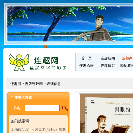
首 页
连趣新闻
连趣商
连趣论坛
连趣博客
顾炳鑫
连趣网
>
再版连环画
> 详细信息
按书名搜索
书名：
热门搜索词
上海(67759)
人民美术(43443)
黑龙