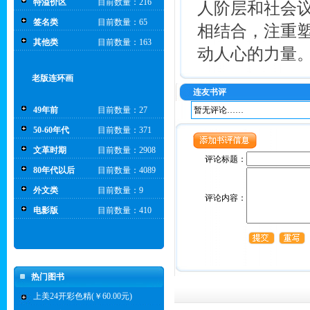
特溢价区
目前数量：216
人阶层和社会
签名类
目前数量：65
相结合，注重
其他类
目前数量：163
动人心的力量
老版连环画
连友书评
49年前
目前数量：27
暂无评论……
50-60年代
目前数量：371
文革时期
目前数量：2908
评论标题：
80年代以后
目前数量：4089
外文类
目前数量：9
评论内容：
电影版
目前数量：410
热门图书
上美24开彩色精(￥60.00元)