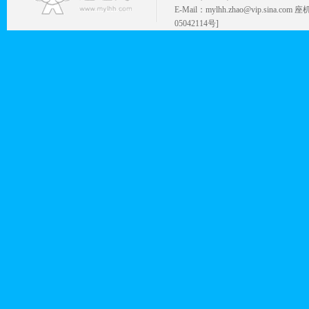
E-Mail：mylhh.zhao@vip.sina.
05042114号]