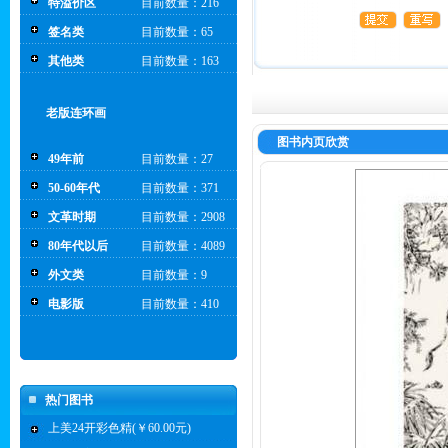
特溢价区
目前数量：216
签名类
目前数量：65
其他类
目前数量：163
老版连环画
图书内页欣赏
49年前
目前数量：27
50-60年代
目前数量：371
文革时期
目前数量：2908
80年代以后
目前数量：4089
外文类
目前数量：9
电影版
目前数量：410
热门图书
上美24开彩色精(￥60.00元)