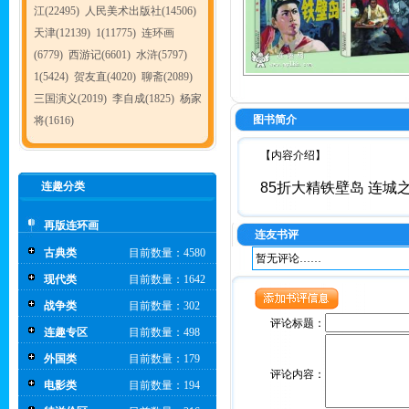
江(22495)
人民美术出版社(14506)
天津(12139)
1(11775)
连环画
(6779)
西游记(6601)
水浒(5797)
1(5424)
贺友直(4020)
聊斋(2089)
三国演义(2019)
李自成(1825)
杨家
图书简介
将(1616)
【内容介绍】
连趣分类
85折大精铁壁岛 连
再版连环画
连友书评
古典类
目前数量：4580
暂无评论……
现代类
目前数量：1642
战争类
目前数量：302
评论标题：
连趣专区
目前数量：498
外国类
目前数量：179
评论内容：
电影类
目前数量：194