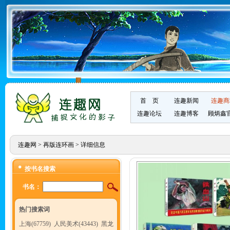
首 页
连趣新闻
连趣商
连趣论坛
连趣博客
顾炳鑫
连趣网
>
再版连环画
> 详细信息
按书名搜索
书名：
热门搜索词
上海(67759)
人民美术(43443)
黑龙