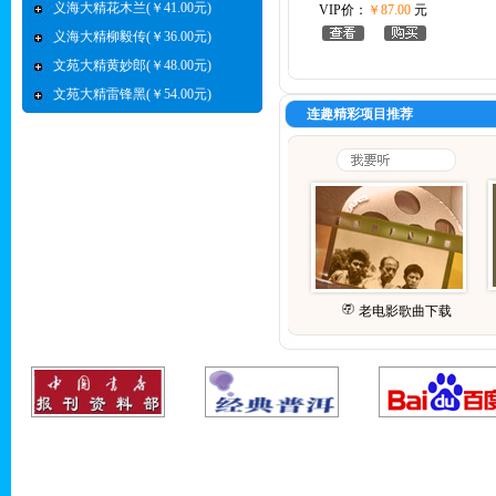
义海大精花木兰(￥41.00元)
VIP价：
￥87.00
元
义海大精柳毅传(￥36.00元)
文苑大精黄妙郎(￥48.00元)
文苑大精雷锋黑(￥54.00元)
连趣精彩项目推荐
老电影歌曲下载