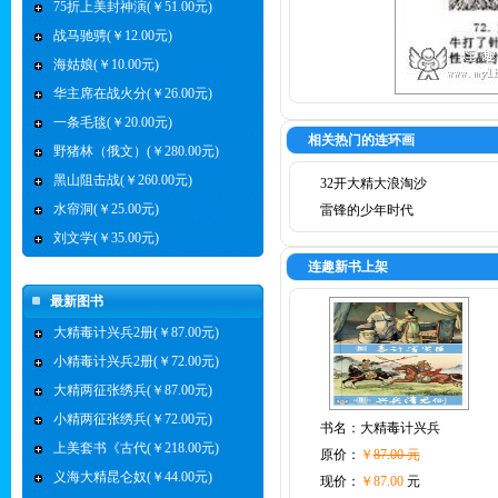
75折上美封神演(￥51.00元)
战马驰骋(￥12.00元)
海姑娘(￥10.00元)
华主席在战火分(￥26.00元)
一条毛毯(￥20.00元)
相关热门的连环画
野猪林（俄文）(￥280.00元)
黑山阻击战(￥260.00元)
32开大精大浪淘沙
水帘洞(￥25.00元)
雷锋的少年时代
刘文学(￥35.00元)
连趣新书上架
最新图书
大精毒计兴兵2册(￥87.00元)
小精毒计兴兵2册(￥72.00元)
大精两征张绣兵(￥87.00元)
小精两征张绣兵(￥72.00元)
书名：
大精毒计兴兵
上美套书《古代(￥218.00元)
原价：
￥
87.00 元
义海大精昆仑奴(￥44.00元)
现价：
￥87.00
元