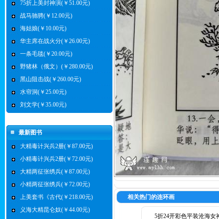
75折上美封神演(￥51.00元)
战马驰骋(￥12.00元)
海姑娘(￥10.00元)
华主席在战火分(￥26.00元)
一条毛毯(￥20.00元)
野猪林（俄文）(￥280.00元)
黑山阻击战(￥260.00元)
水帘洞(￥25.00元)
刘文学(￥35.00元)
最新图书
大精毒计兴兵2册(￥87.00元)
小精毒计兴兵2册(￥72.00元)
大精两征张绣兵(￥87.00元)
小精两征张绣兵(￥72.00元)
上美套书《古代(￥218.00元)
相关热门的连环画
义海大精昆仑奴(￥44.00元)
5折24开彩色平装沧海女