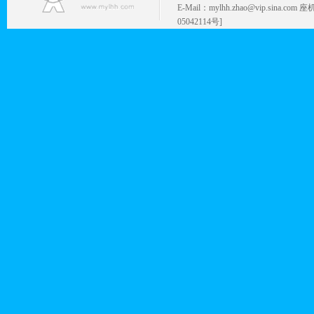
E-Mail：mylhh.zhao@vip.sina.
05042114号]