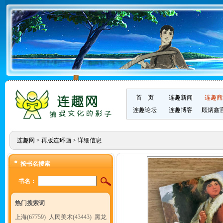
首 页
连趣新闻
连趣商
连趣论坛
连趣博客
顾炳鑫
连趣网
>
再版连环画
> 详细信息
按书名搜索
书名：
热门搜索词
上海(67759)
人民美术(43443)
黑龙