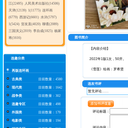
江(22495)
人民美术出版社(14506)
天津(12139)
1(11775)
连环画
(6779)
西游记(6601)
水浒(5797)
1(5424)
贺友直(4020)
聊斋(2089)
三国演义(2019)
李自成(1825)
杨家
图书简介
将(1616)
【内容介绍】
连趣分类
2022年1版1次，50开。
《雪莲》绘画：罗希贤
再版连环画
古典类
目前数量：4580
连友书评
现代类
目前数量：1642
暂无评论……
战争类
目前数量：302
连趣专区
目前数量：498
评论标题：
外国类
目前数量：179
电影类
目前数量：194
评论内容：