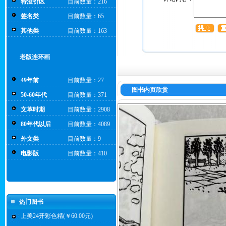
特溢价区
目前数量：216
签名类
目前数量：65
其他类
目前数量：163
老版连环画
49年前
目前数量：27
图书内页欣赏
50-60年代
目前数量：371
文革时期
目前数量：2908
80年代以后
目前数量：4089
外文类
目前数量：9
电影版
目前数量：410
热门图书
上美24开彩色精(￥60.00元)