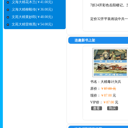
义海大精花木兰(￥41.00元)
7折24开彩色岳阳楼记。
义海大精柳毅传(￥36.00元)
文苑大精黄妙郎(￥48.00元)
定价32开平装画说中共
文苑大精雷锋黑(￥54.00元)
连趣新书上架
书名：
大精毒计兴兵
原价：
￥
87.00 元
现价：
￥87.00
元
VIP价：
￥87.00
元