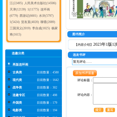
江(22495)
人民美术出版社(14506)
天津(12139)
1(11775)
连环画
(6779)
西游记(6601)
水浒(5797)
1(5424)
贺友直(4020)
聊斋(2089)
三国演义(2019)
李自成(1825)
杨家
图书简介
将(1615)
2023年1版
【内容介绍】
连趣分类
连友书评
暂无评论……
再版连环画
古典类
目前数量：4580
现代类
目前数量：1642
评论标题：
战争类
目前数量：302
评论内容：
连趣专区
目前数量：498
外国类
目前数量：179
电影类
目前数量：194