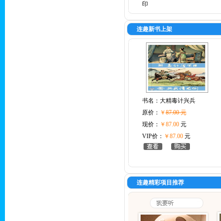
印
连趣新书上架
书名：
大精毒计兴兵
原价：
￥
87.00 元
现价：
￥87.00
元
VIP价：
￥87.00
元
连趣精彩项目推荐