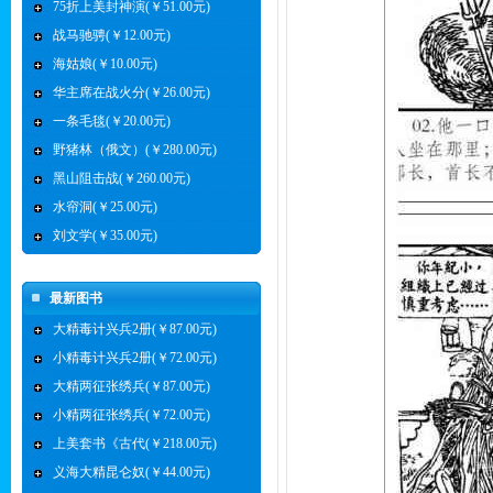
75折上美封神演(￥51.00元)
战马驰骋(￥12.00元)
海姑娘(￥10.00元)
华主席在战火分(￥26.00元)
一条毛毯(￥20.00元)
野猪林（俄文）(￥280.00元)
黑山阻击战(￥260.00元)
水帘洞(￥25.00元)
刘文学(￥35.00元)
最新图书
大精毒计兴兵2册(￥87.00元)
小精毒计兴兵2册(￥72.00元)
大精两征张绣兵(￥87.00元)
小精两征张绣兵(￥72.00元)
上美套书《古代(￥218.00元)
义海大精昆仑奴(￥44.00元)