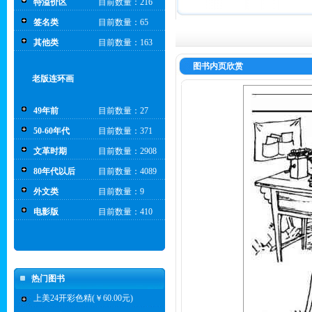
特溢价区
目前数量：216
签名类
目前数量：65
其他类
目前数量：163
图书内页欣赏
老版连环画
49年前
目前数量：27
50-60年代
目前数量：371
文革时期
目前数量：2908
80年代以后
目前数量：4089
外文类
目前数量：9
电影版
目前数量：410
热门图书
上美24开彩色精(￥60.00元)