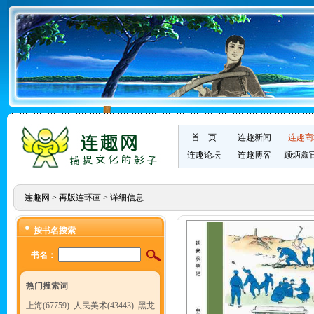
首 页
连趣新闻
连趣商
连趣论坛
连趣博客
顾炳鑫
连趣网
>
再版连环画
> 详细信息
按书名搜索
书名：
热门搜索词
上海(67759)
人民美术(43443)
黑龙