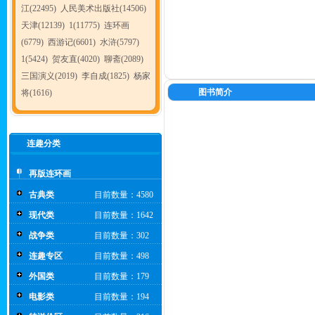
江(22495)
人民美术出版社(14506)
天津(12139)
1(11775)
连环画
(6779)
西游记(6601)
水浒(5797)
1(5424)
贺友直(4020)
聊斋(2089)
三国演义(2019)
李自成(1825)
杨家
图书简介
将(1616)
连趣分类
再版连环画
古典类
目前数量：4580
现代类
目前数量：1642
战争类
目前数量：302
连趣专区
目前数量：498
外国类
目前数量：179
电影类
目前数量：194