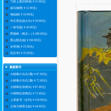
75折上美封神演(￥51.00元)
战马驰骋(￥12.00元)
海姑娘(￥10.00元)
华主席在战火分(￥26.00元)
一条毛毯(￥20.00元)
野猪林（俄文）(￥280.00元)
黑山阻击战(￥260.00元)
水帘洞(￥25.00元)
刘文学(￥35.00元)
最新图书
大精毒计兴兵2册(￥87.00元)
小精毒计兴兵2册(￥72.00元)
大精两征张绣兵(￥87.00元)
小精两征张绣兵(￥72.00元)
上美套书《古代(￥218.00元)
义海大精昆仑奴(￥44.00元)