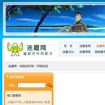
首 页
连趣新闻
连趣商
连趣论坛
连趣博客
顾炳鑫
连趣网
>
老版连环画
> 详细信息
按书名搜索
书名：
热门搜索词
上海(67759)
人民美术(43443)
黑龙