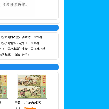
75折大精白衣渡江诱孟达三国增补
78折小精铜雀台定军山三国增补
75折三国故事增补小精三国增补小精
《弑曹髦》《南征孙吴》
绣
书名：
小精两征张绣
原价：
￥
72.00 元