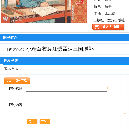
·品 相：新书
·作 者：王志强
·出版社：文苑出版社
图书简介
小精白衣渡江诱孟达三国增补
【内容介绍】
连友书评
暂无评论……
评论标题：
*
评论内容：
*