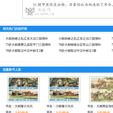
相关热门的连环画
大精孙綝之乱辽东大治三国增补
小精孙綝之乱辽东之治三国增补
75折大精襄樊之战宣平门三国增补
78折大精铜雀台定军山三国增补
78折大精取汉中汉中称王2册
78折小精取汉中汉中称王2册
连趣新书上架
书名：
大精毒计兴兵
书名：
小精毒计兴兵
书名：
大精两征张
原价：
￥
87.00 元
原价：
￥
72.00 元
原价：
￥
87.00 元