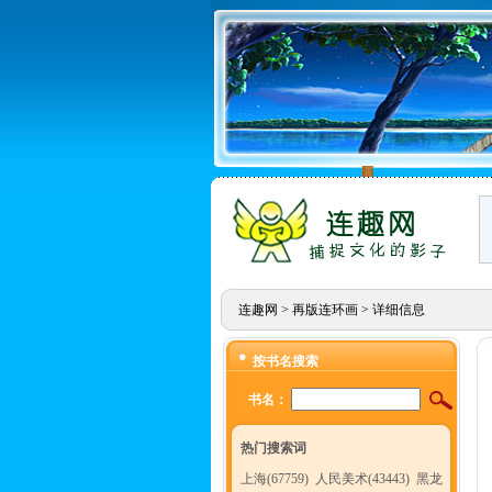
连趣网
>
再版连环画
> 详细信息
按书名搜索
书名：
热门搜索词
上海(67759)
人民美术(43443)
黑龙