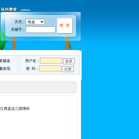
方式：
关键字：
家频道
用户名：
趣发现
密 码：
衣渡江诱孟达三国增补