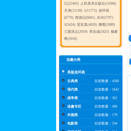
江(22495)
人民美术出版社(14506)
天津(12139)
1(11775)
连环画
(6779)
西游记(6601)
水浒(5797)
1(5424)
贺友直(4020)
聊斋(2089)
三国演义(2019)
李自成(1825)
杨家
将(1616)
连趣分类
再版连环画
古典类
目前数量：4580
现代类
目前数量：1642
战争类
目前数量：302
连趣专区
目前数量：498
外国类
目前数量：179
电影类
目前数量：194