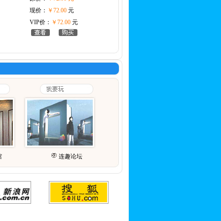
现价：
￥72.00
元
VIP价：
￥72.00
元
馆
连趣论坛