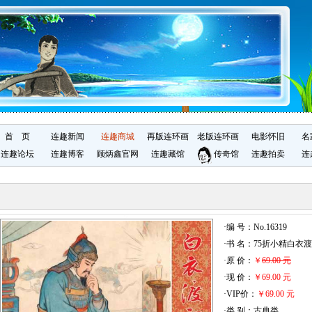
首 页
连趣新闻
连趣商城
再版连环画
老版连环画
电影怀旧
名
连趣论坛
连趣博客
顾炳鑫官网
连趣藏馆
传奇馆
连趣拍卖
连
·编 号：No.16319
·书 名：75折小精白
·原 价：
￥
69.00 元
·现 价：
￥69.00 元
·VIP价：
￥69.00 元
·类 别：古典类