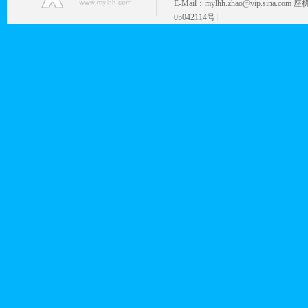
E-Mail：mylhh.zhao@vip.sina.
05042114号]