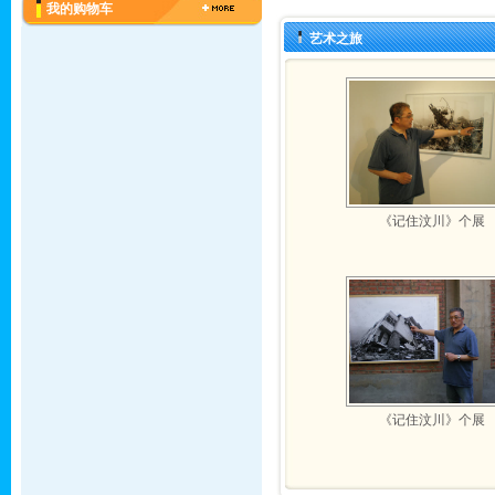
我的购物车
艺术之旅
《记住汶川》个展
《记住汶川》个展