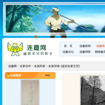
首 页
连趣新闻
连趣商
连趣论坛
连趣博客
顾炳鑫
连趣网
>
名家佳作
>
名画列表
>
名画详细::
[返回名家主页]
名画巡展