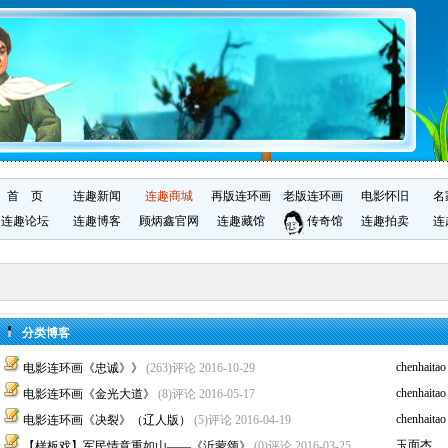
首 页
连趣新闻
连趣商城
再版连环画
老版连环画
电影怀旧
名
连趣论坛
连趣博客
顾炳鑫官网
连趣藏馆
传奇馆
连趣拍卖
连
分类博客
chenhaitao
电影连环画《忠诚》》
(263)评论
2016-10-29
chenhaitao
电影连环画《金光大道》
(8)评论
2016-05-17
chenhaitao
电影连环画《决裂》（辽人版）
(5)评论
2016-04-19
玉面杰
【样板戏】军民情意重如山——《沂蒙颂》
(0)评论
2016-03-25