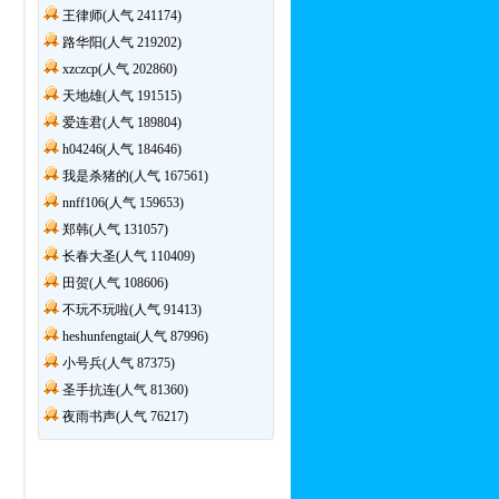
王律师(人气 241174)
路华阳(人气 219202)
xzczcp(人气 202860)
天地雄(人气 191515)
爱连君(人气 189804)
h04246(人气 184646)
我是杀猪的(人气 167561)
nnff106(人气 159653)
郑韩(人气 131057)
长春大圣(人气 110409)
田贺(人气 108606)
不玩不玩啦(人气 91413)
heshunfengtai(人气 87996)
小号兵(人气 87375)
圣手抗连(人气 81360)
夜雨书声(人气 76217)
页