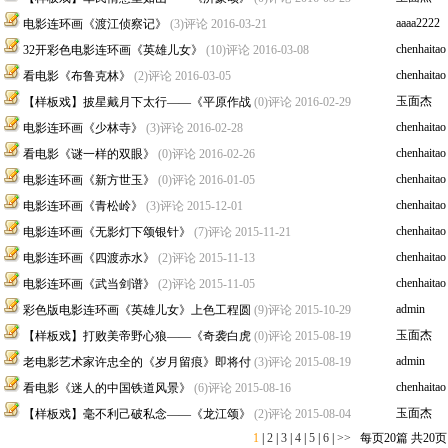
aaaa2222
电影连环画《渡江侦察记》
(3)评论
2016-03-21
chenhaitao
32开彩色电影连环画《英雄儿女》
(10)评论
2016-03-08
chenhaitao
看电影《布鲁克林》
(2)评论
2016-03-05
玉面杰
【样板戏】披星戴月下太行——《平原作战
(0)评论
2016-02-29
chenhaitao
电影连环画《少林寺》
(3)评论
2016-02-28
chenhaitao
看电影《谜一样的双眼》
(0)评论
2016-02-26
chenhaitao
电影连环画《新方世玉》
(0)评论
2016-01-05
chenhaitao
电影连环画《青松岭》
(3)评论
2015-12-01
chenhaitao
电影连环画《无影灯下颂银针》
(7)评论
2015-11-21
chenhaitao
电影连环画《四渡赤水》
(2)评论
2015-11-13
chenhaitao
电影连环画《武当剑谱》
(2)评论
2015-11-05
admin
彩色版电影连环画《英雄儿女》上色工程圆
(9)评论
2015-10-29
玉面杰
【样板戏】打败美帝野心狼——《奇袭白虎
(0)评论
2015-08-19
admin
老电影艺术家许忠全的《岁月留痕》即将付
(3)评论
2015-08-19
chenhaitao
看电影《迷人的中国铁道风景》
(6)评论
2015-08-16
玉面杰
【样板戏】毫不利己破私念——《龙江颂》
(2)评论
2015-08-04
1
|
2
|
3
|
4
|
5
|
6
|
>>
每页20篇 共20