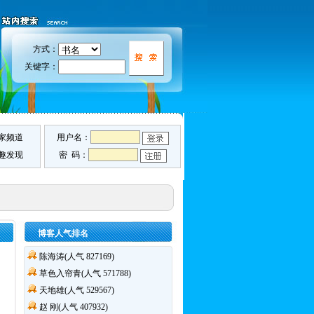
方式：
关键字：
家频道
用户名：
趣发现
密 码：
博客人气排名
陈海涛(人气 827169)
草色入帘青(人气 571788)
天地雄(人气 529567)
赵 刚(人气 407932)