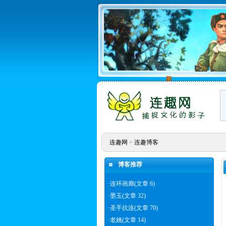
连趣网
>
连趣博客
博客推荐
·
连环画廊(文章 6)
·
墨玉(文章 32)
·
圣手抗连(文章 70)
·
老姚(文章 14)