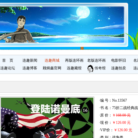
首 页
连趣新闻
连趣商城
再版连环画
老版连环画
电影怀旧
名
连趣论坛
连趣博客
顾炳鑫官网
连趣藏馆
传奇馆
连趣拍卖
连
·编 号：No.13567
·书 名：75折二战经典
·原 价：
￥
168.00 元
·现 价：
￥126.00 元
·VIP价：
￥126.00 元
·类 别：战争类