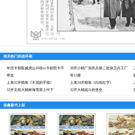
相关热门的连环画
年历卡智取威虎山16张vc卡剧照卡不
50开小精广东民兵第二批保卫兵工厂
带盒
等11册
上美32开精装《不屈的手指》
上美24开精装《白纸红字》
32开文苑大精林海雪原上中下
32开大精战斗的堡垒
连趣新书上架