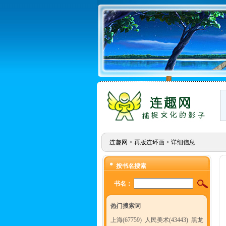
连趣网
>
再版连环画
> 详细信息
按书名搜索
书名：
热门搜索词
上海(67759)
人民美术(43443)
黑龙