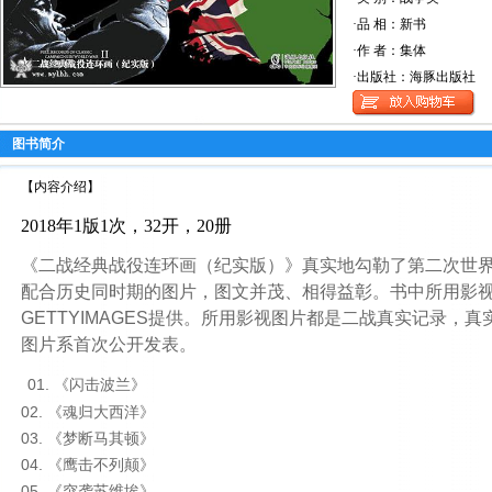
·品 相：新书
·作 者：集体
·出版社：海豚出版社
图书简介
【内容介绍】
2018年1版1次，32开，20册
《二战经典战役连环画（纪实版）》真实地勾勒了第二次世界
配合历史同时期的图片，图文并茂、相得益彰。书中所用影
GETTYIMAGES提供。所用影视图片都是二战真实记录，
图片系首次公开发表。
01. 《闪击波兰》
02. 《魂归大西洋》
03. 《梦断马其顿》
04. 《鹰击不列颠》
05. 《突袭苏维埃》