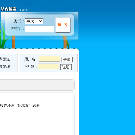
方式：
关键字：
家频道
用户名：
趣发现
密 码：
战役连环画（纪实版）20册