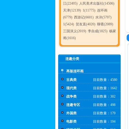
江(22495)
人民美术出版社(14506)
天津(12139)
1(11775)
连环画
(6779)
西游记(6601)
水浒(5797)
1(5424)
贺友直(4020)
聊斋(2089)
三国演义(2019)
李自成(1825)
杨家
将(1616)
连趣分类
再版连环画
古典类
目前数量：4580
现代类
目前数量：1642
战争类
目前数量：302
连趣专区
目前数量：498
外国类
目前数量：179
电影类
目前数量：194