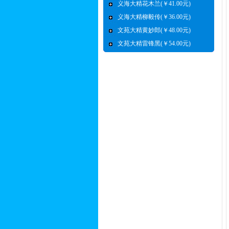
义海大精花木兰(￥41.00元)
义海大精柳毅传(￥36.00元)
文苑大精黄妙郎(￥48.00元)
文苑大精雷锋黑(￥54.00元)