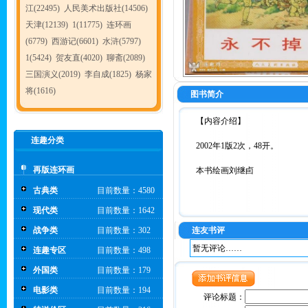
江(22495)
人民美术出版社(14506)
天津(12139)
1(11775)
连环画
(6779)
西游记(6601)
水浒(5797)
1(5424)
贺友直(4020)
聊斋(2089)
三国演义(2019)
李自成(1825)
杨家
将(1616)
图书简介
【内容介绍】
连趣分类
2002年1版2次，48开。
再版连环画
本书绘画刘继卣
古典类
目前数量：4580
现代类
目前数量：1642
战争类
目前数量：302
连友书评
暂无评论……
连趣专区
目前数量：498
外国类
目前数量：179
电影类
目前数量：194
评论标题：