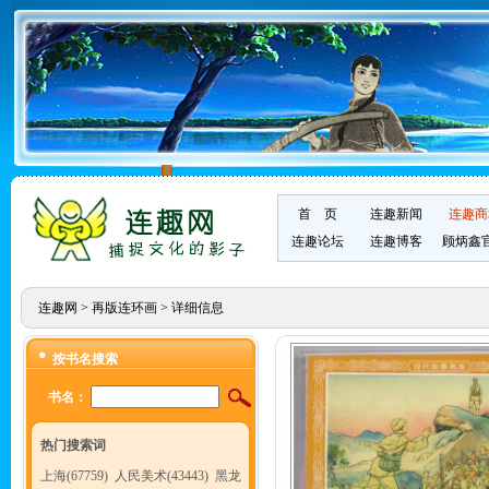
首 页
连趣新闻
连趣商
连趣论坛
连趣博客
顾炳鑫
连趣网
>
再版连环画
> 详细信息
按书名搜索
书名：
热门搜索词
上海(67759)
人民美术(43443)
黑龙