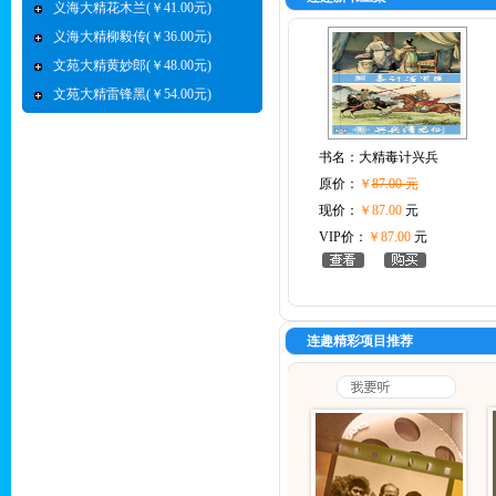
义海大精花木兰(￥41.00元)
义海大精柳毅传(￥36.00元)
文苑大精黄妙郎(￥48.00元)
文苑大精雷锋黑(￥54.00元)
书名：
大精毒计兴兵
原价：
￥
87.00 元
现价：
￥87.00
元
VIP价：
￥87.00
元
连趣精彩项目推荐