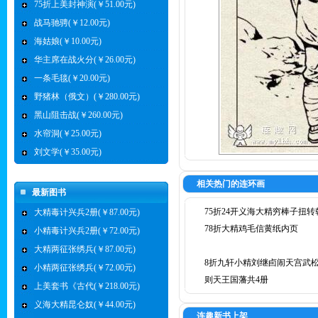
75折上美封神演(￥51.00元)
战马驰骋(￥12.00元)
海姑娘(￥10.00元)
华主席在战火分(￥26.00元)
一条毛毯(￥20.00元)
野猪林（俄文）(￥280.00元)
黑山阻击战(￥260.00元)
水帘洞(￥25.00元)
刘文学(￥35.00元)
相关热门的连环画
最新图书
75折24开义海大精穷棒子扭转
大精毒计兴兵2册(￥87.00元)
78折大精鸡毛信黄纸内页
小精毒计兴兵2册(￥72.00元)
大精两征张绣兵(￥87.00元)
8折九轩小精刘继卣闹天宫武
小精两征张绣兵(￥72.00元)
则天王国藩共4册
上美套书《古代(￥218.00元)
义海大精昆仑奴(￥44.00元)
连趣新书上架