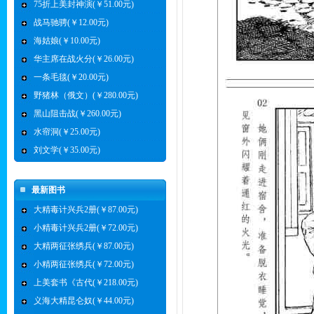
75折上美封神演(￥51.00元)
战马驰骋(￥12.00元)
海姑娘(￥10.00元)
华主席在战火分(￥26.00元)
一条毛毯(￥20.00元)
野猪林（俄文）(￥280.00元)
黑山阻击战(￥260.00元)
水帘洞(￥25.00元)
刘文学(￥35.00元)
最新图书
大精毒计兴兵2册(￥87.00元)
小精毒计兴兵2册(￥72.00元)
大精两征张绣兵(￥87.00元)
小精两征张绣兵(￥72.00元)
上美套书《古代(￥218.00元)
义海大精昆仑奴(￥44.00元)