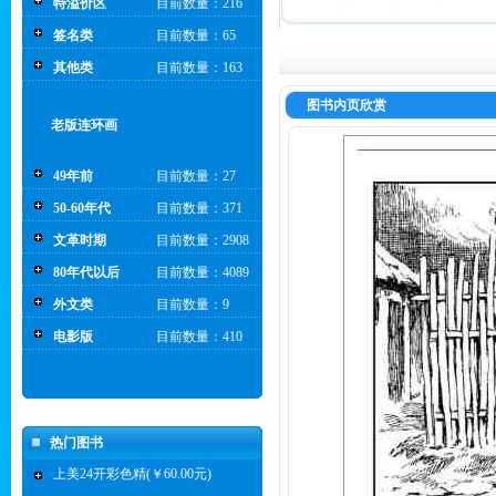
特溢价区
目前数量：216
签名类
目前数量：65
其他类
目前数量：163
图书内页欣赏
老版连环画
49年前
目前数量：27
50-60年代
目前数量：371
文革时期
目前数量：2908
80年代以后
目前数量：4089
外文类
目前数量：9
电影版
目前数量：410
热门图书
上美24开彩色精(￥60.00元)