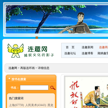
首 页
连趣新闻
连趣商
连趣论坛
连趣博客
顾炳鑫
连趣网
>
再版连环画
> 详细信息
按书名搜索
书名：
热门搜索词
上海(67759)
人民美术(43443)
黑龙