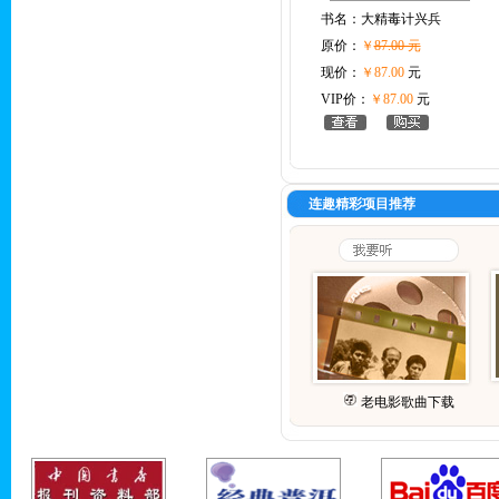
书名：
大精毒计兴兵
原价：
￥
87.00 元
现价：
￥87.00
元
VIP价：
￥87.00
元
连趣精彩项目推荐
老电影歌曲下载