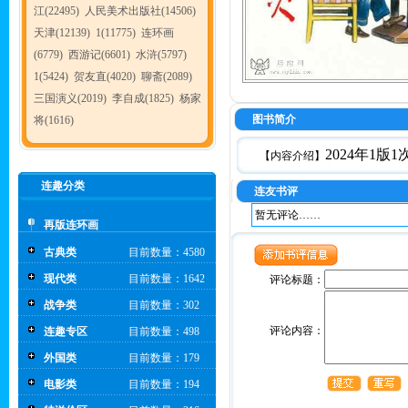
江(22495)
人民美术出版社(14506)
天津(12139)
1(11775)
连环画
(6779)
西游记(6601)
水浒(5797)
1(5424)
贺友直(4020)
聊斋(2089)
三国演义(2019)
李自成(1825)
杨家
图书简介
将(1616)
2024年1
【内容介绍】
连趣分类
连友书评
暂无评论……
再版连环画
古典类
目前数量：4580
现代类
目前数量：1642
评论标题：
战争类
目前数量：302
评论内容：
连趣专区
目前数量：498
外国类
目前数量：179
电影类
目前数量：194