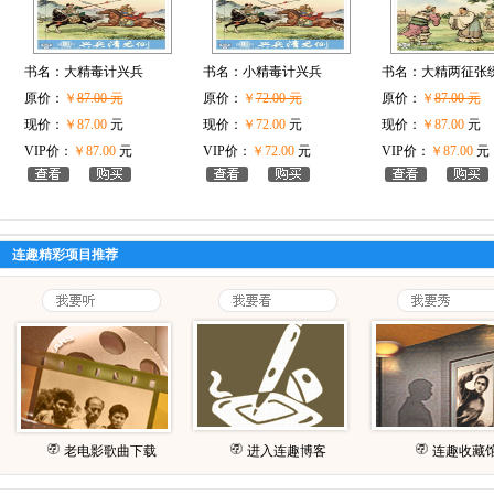
书名：
大精毒计兴兵
书名：
小精毒计兴兵
书名：
大精两征张
原价：
￥
87.00 元
原价：
￥
72.00 元
原价：
￥
87.00 元
现价：
￥87.00
元
现价：
￥72.00
元
现价：
￥87.00
元
VIP价：
￥87.00
元
VIP价：
￥72.00
元
VIP价：
￥87.00
元
连趣精彩项目推荐
老电影歌曲下载
进入连趣博客
连趣收藏