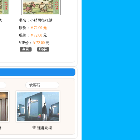
绣
书名：
小精两征张绣
原价：
￥
72.00 元
现价：
￥72.00
元
VIP价：
￥72.00
元
馆
连趣论坛