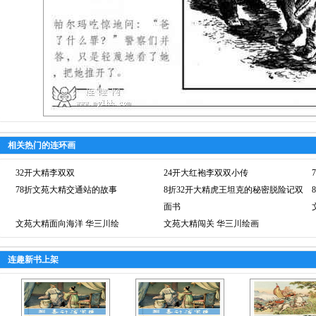
相关热门的连环画
32开大精李双双
24开大红袍李双双小传
78折文苑大精交通站的故事
8折32开大精虎王坦克的秘密脱险记双
面书
文苑大精面向海洋 华三川绘
文苑大精闯关 华三川绘画
连趣新书上架