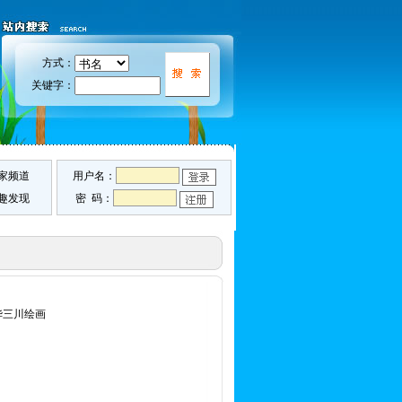
方式：
关键字：
家频道
用户名：
趣发现
密 码：
华三川绘画