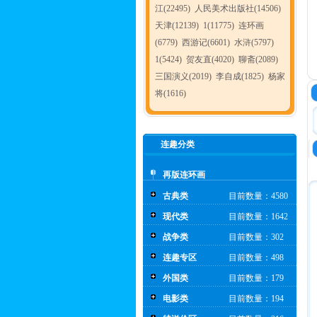
江(22495)
人民美术出版社(14506)
天津(12139)
1(11775)
连环画
(6779)
西游记(6601)
水浒(5797)
1(5424)
贺友直(4020)
聊斋(2089)
三国演义(2019)
李自成(1825)
杨家
将(1616)
连趣分类
再版连环画
古典类
目前数量：4580
现代类
目前数量：1642
战争类
目前数量：302
连趣专区
目前数量：498
外国类
目前数量：179
电影类
目前数量：194