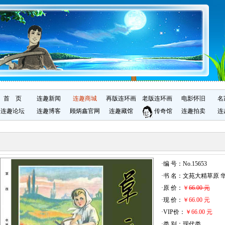
首 页
连趣新闻
连趣商城
再版连环画
老版连环画
电影怀旧
名
连趣论坛
连趣博客
顾炳鑫官网
连趣藏馆
传奇馆
连趣拍卖
连
·编 号：No.15653
·书 名：文苑大精草原 
·原 价：
￥
66.00 元
·现 价：
￥66.00 元
·VIP价：
￥66.00 元
·类 别：现代类