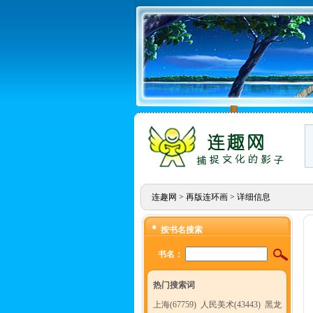
连趣网
>
再版连环画
> 详细信息
按书名搜索
书名：
热门搜索词
上海(67759)
人民美术(43443)
黑龙